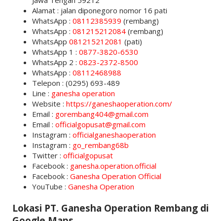
Jawa Tengah 59212
Alamat : jalan diponegoro nomor 16 pati
WhatsApp :
08112385939
(rembang)
WhatsApp :
081215212084
(rembang)
WhatsApp
081215212081
(pati)
WhatsApp 1 :
0877-3820-6530
WhatsApp 2 :
0823-2
372-8500
WhatsApp :
08112468988
Telepon : (0295) 693-489
Line :
ganesha operation
Website :
https://ganeshaoperation.com/
Email :
gorembang404@gmail.com
Email :
officialgopusat@gmail.com
Instagram :
officialganeshaoperation
Instagram :
go_rembang68b
Twitter :
officialgopusat
Facebook :
ganesha.operation.official
Facebook :
Ganesha Operation Official
YouTube :
Ganesha Operation
Lokasi PT. Ganesha Operation Rembang di
Google Maps