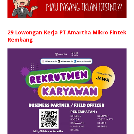
SD
SMP
SMA
29 Lowongan Kerja PT Amartha Mikro Fintek
Rembang
D3
S1
S2
SURAT LAMARAN
RIWAYAT HIDUP