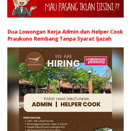
SD
SMP
SMA
Dua Lowongan Kerja Admin dan Helper Cook
Praukuno Rembang Tanpa Syarat Ijazah
D3
S1
S2
SURAT LAMARAN
RIWAYAT HIDUP