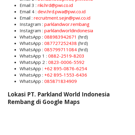
Email 3 :
riki.hrd@pwi.co.id
Email 4 :
devi.hrd.pwa@pwi.co.id
Email :
recruitment.sejin@pwi.co.id
Instagram :
parklandwor.rembang
Instagram :
parklandworldindonesia
WhatsApp :
088983942671
(hrd)
WhatsApp :
087727252438
(hrd)
WhatsApp :
085799711084
(hrd)
WhatsApp 1 :
0882-2519-8203
WhatsApp 2 :
0823-0006-5592
WhatsApp :
+62 895-0876-6254
WhatsApp :
+62 895-1553-6436
WhatsApp :
085871834909
Lokasi PT. Parkland World Indonesia
Rembang di Google Maps