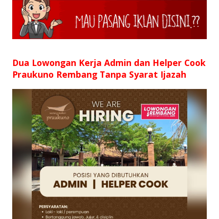
SD
SMP
SMA
Dua Lowongan Kerja Admin dan Helper Cook
Praukuno Rembang Tanpa Syarat Ijazah
D3
S1
S2
SURAT LAMARAN
RIWAYAT HIDUP