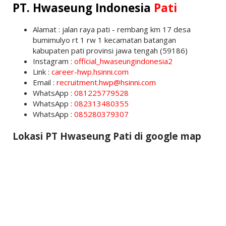
PT. Hwaseung Indonesia
Pati
Alamat : jalan raya pati - rembang km 17 desa
bumimulyo rt 1 rw 1 kecamatan batangan
kabupaten pati provinsi jawa tengah (59186)
Instagram :
official_hwaseungindonesia2
Link :
career-hwp.hsinni.com
Email :
recruitment.hwp@hsinni.com
WhatsApp :
081225779528
WhatsApp :
082313480355
WhatsApp :
085280379307
Lokasi PT Hwaseung Pati di google map