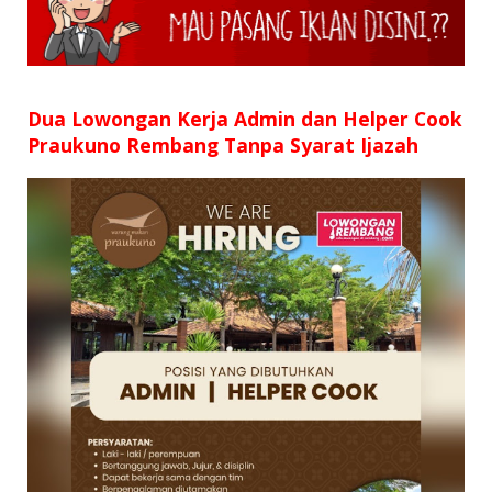
SD
SMP
SMA
Dua Lowongan Kerja Admin dan Helper Cook
Praukuno Rembang Tanpa Syarat Ijazah
D3
S1
S2
SURAT LAMARAN
RIWAYAT HIDUP