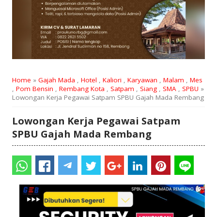
Home
»
Gajah Mada
,
Hotel
,
Kaliori
,
Karyawan
,
Malam
,
Mes
,
Pom Bensin
,
Rembang Kota
,
Satpam
,
Siang
,
SMA
,
SPBU
»
Lowongan Kerja Pegawai Satpam SPBU Gajah Mada Rembang
Lowongan Kerja Pegawai Satpam
SPBU Gajah Mada Rembang