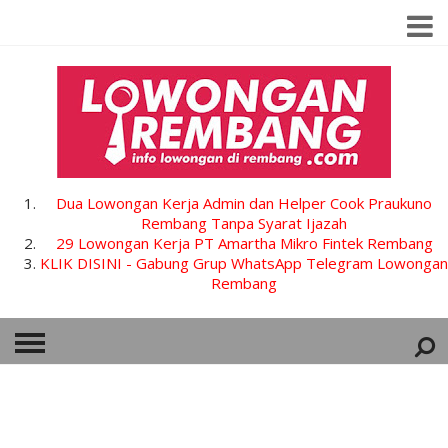
Dua Lowongan Kerja Admin dan Helper Cook Praukuno
Rembang Tanpa Syarat Ijazah
29 Lowongan Kerja PT Amartha Mikro Fintek Rembang
KLIK DISINI - Gabung Grup WhatsApp Telegram Lowongan
Rembang
HOME