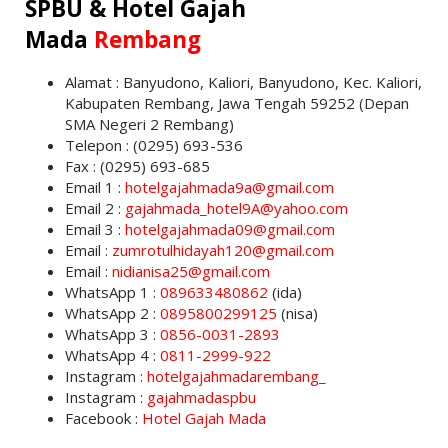
SPBU & Hotel Gajah
Mada
Rembang
Alamat : Banyudono, Kaliori, Banyudono, Kec. Kaliori,
Kabupaten Rembang, Jawa Tengah 59252 (Depan
SMA Negeri 2 Rembang)
Telepon : (0295) 693-536
Fax : (0295) 693-685
Email 1 :
hotelgajahmada9a@gmail.com
Email 2 :
gajahmada_hotel9A@yahoo.com
Email 3 :
hotelgajahmada09@gmail.com
Email :
zumrotulhidayah120@gmail.com
Email :
nidianisa25@gmail.com
WhatsApp 1 :
089633480862
(ida)
WhatsApp 2 :
0895800299125
(nisa)
WhatsApp 3 :
0856-0031-2893
WhatsApp 4 :
0811-2999-922
Instagram :
hotelgajahmadarembang_
Instagram :
gajahmadaspbu
Facebook :
Hotel Gajah Mada