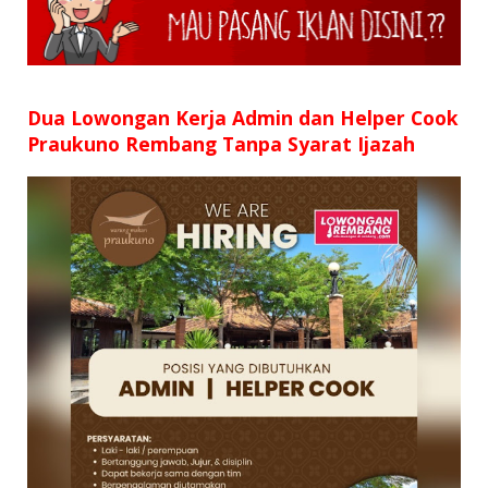
SD
SMP
SMA
Dua Lowongan Kerja Admin dan Helper Cook
Praukuno Rembang Tanpa Syarat Ijazah
D3
S1
S2
SURAT LAMARAN
RIWAYAT HIDUP