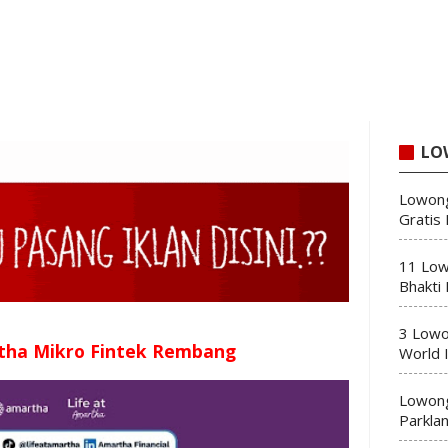
LO
Lowong
Gratis
11 Low
Bhakti
3 Lowo
tha Mikro Fintek Rembang
World 
Lowong
Parkla