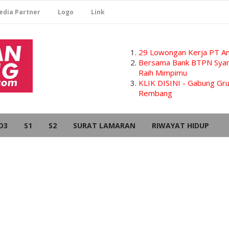
edia Partner
Logo
Link
29 Lowongan Kerja PT Am
Bersama Bank BTPN Syari
Raih Mimpimu
KLIK DISINI - Gabung G
Rembang
D3
S1
S2
SURAT LAMARAN
RIWAYAT HIDUP