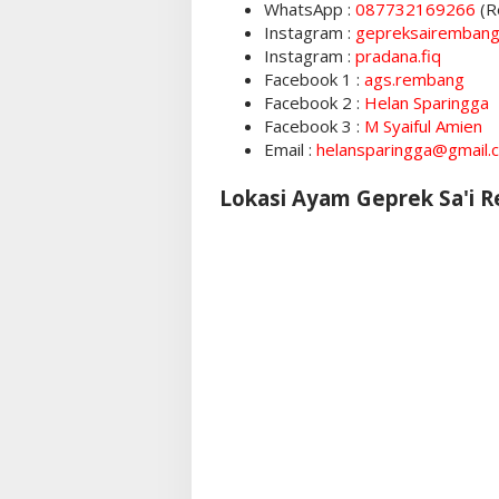
WhatsApp :
087732169266
(R
Instagram :
gepreksairemban
Instagram :
pradana.fiq
Facebook 1 :
ags.rembang
Facebook 2 :
Helan Sparingga
Facebook 3 :
M Syaiful Amien
Email :
helansparingga@gmail.
Lokasi Ayam Geprek Sa'i 