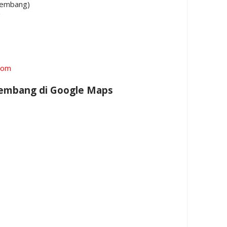
embang)
g
com
Rembang di Google Maps