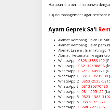
Harapan kita bersama bahwa dengan r
Tujuan management agar restoran me
Ayam Geprek Sa'i
Rem
Alamat Rembang : Jalan Dr. Su
Alamat Rembang : jalan pemud
Alamat Lasem : Jalan Jatirogo
Alamat : kecamatan kragan ka
WhatsApp :
082313833102
(R
WhatsApp :
082132498808
(k
WhatsApp :
082220449171
(R
WhatsApp 1 :
081359518600
WhatsApp 2 :
0853-2533-521
WhatsApp 3 :
081390370486
WhatsApp 4 :
0811255122
(t
WhatsApp 5 :
0823-1383-310
WhatsApp 6 :
08978971271
WhatsApp :
085802222706