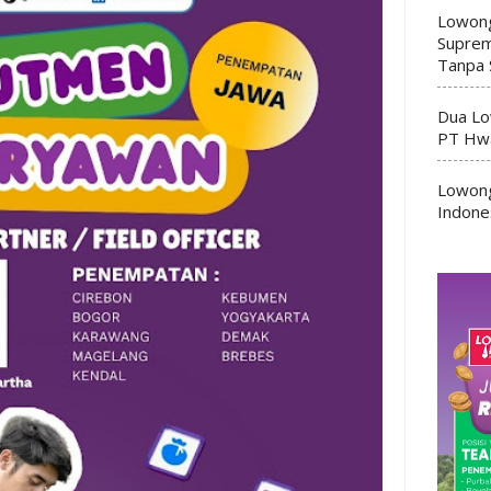
Lowong
Suprem
Tanpa 
Dua Lo
PT Hwa
Lowong
Indone