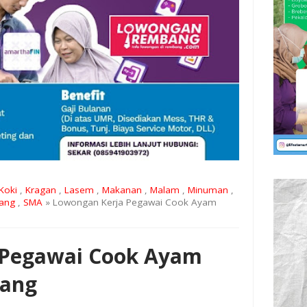
Koki
,
Kragan
,
Lasem
,
Makanan
,
Malam
,
Minuman
,
iang
,
SMA
» Lowongan Kerja Pegawai Cook Ayam
 Pegawai Cook Ayam
bang