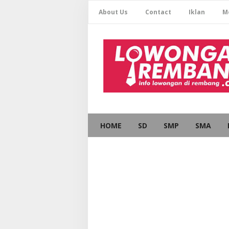
About Us
Contact
Iklan
M
HOME
SD
SMP
SMA