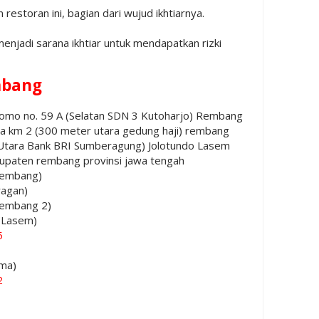
estoran ini, bagian dari wujud ikhtiarnya.
njadi sarana ikhtiar untuk mendapatkan rizki
bang
tomo no. 59 A (Selatan SDN 3 Kutoharjo) Rembang
a km 2 (300 meter utara gedung haji) rembang
 (Utara Bank BRI Sumberagung) Jolotundo Lasem
bupaten rembang provinsi jawa tengah
embang)
ragan)
embang 2)
(Lasem)
5
ama)
2