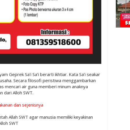
am Geprek Sa’i Sa’i berarti ikhtiar. Kata Sa’i seakar
 usaha. Secara filosofi peristiwa menggambarkan
ras mencari air guna memberi minum anaknya
n dari Alloh SWT.
akanan dan sejenisnya
ntah Allah SWT agar manusia memiliki keyakinan
 Alloh SWT