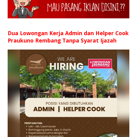
SD
SMP
SMA
Dua Lowongan Kerja Admin dan Helper Cook
Praukuno Rembang Tanpa Syarat Ijazah
D3
S1
S2
SURAT LAMARAN
RIWAYAT HIDUP