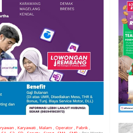
aryawan
,
Karyawati
,
Malam
,
Operator
,
Pabrik
,