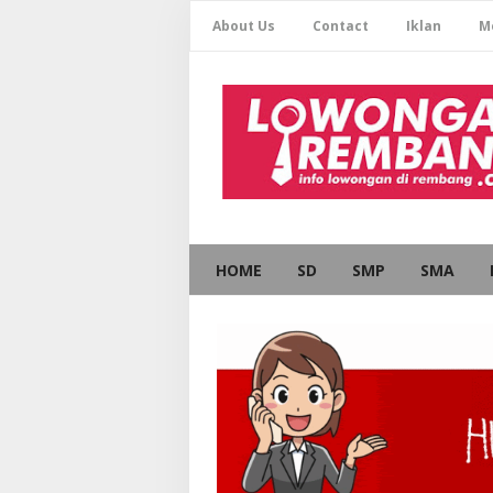
About Us
Contact
Iklan
M
HOME
SD
SMP
SMA