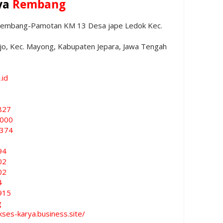
ya
Rembang
 Rembang-Pamotan KM 13 Desa jape Ledok Kec.
ojo, Kec. Mayong, Kabupaten Jepara, Jawa Tengah
.id
8
827
3000
3374
94
02
02
4
915
g
kses-karya.business.site/