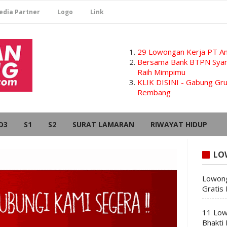
edia Partner
Logo
Link
29 Lowongan Kerja PT Am
Bersama Bank BTPN Syari
Raih Mimpimu
KLIK DISINI - Gabung G
Rembang
D3
S1
S2
SURAT LAMARAN
RIWAYAT HIDUP
LO
Lowong
Gratis
11 Low
Bhakti