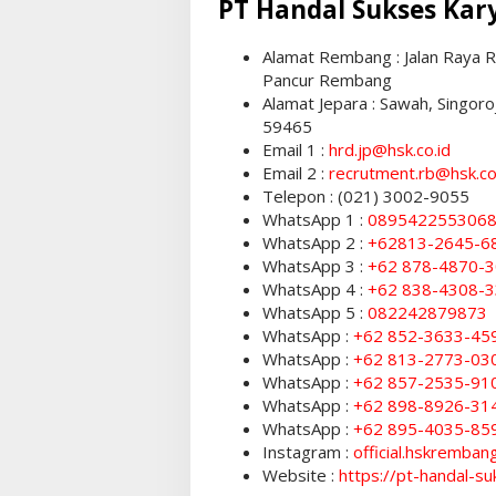
PT Handal Sukses Kar
Alamat Rembang : Jalan Raya
Pancur Rembang
Alamat Jepara : Sawah, Singor
59465
Email 1 :
hrd.jp@hsk.co.id
Email 2 :
recrutment.rb@hsk.co
Telepon : (021) 3002-9055
WhatsApp 1 :
089542255306
WhatsApp 2 :
+62813-2645-6
WhatsApp 3 :
+62 878-4870-
WhatsApp 4 :
+62 838-4308-
WhatsApp 5 :
082242879873
WhatsApp :
+62 852-3633-45
WhatsApp :
+62 813-2773-03
WhatsApp :
+62 857-2535-91
WhatsApp :
+62 898-8926-31
WhatsApp :
+62 895-4035-85
Instagram :
official.hskremban
Website :
https://pt-handal-su