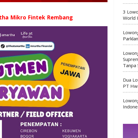
3 Lowo
tha Mikro Fintek Rembang
World 
Lowong
Parkla
Lowong
Suprem
Tanpa 
Dua Lo
PT Hwa
Lowong
Indone