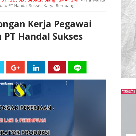
,
S1
,
S2
,
SD
,
Sepatu
,
Siang
,
SMA
,
SMP
» Pria Wanita
epatu PT Handal Sukses Karya Rembang
ongan Kerja Pegawai
u PT Handal Sukses