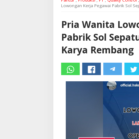
Pancur
,
Produksi
,
PT
,
Quality Control
Lowongan Kerja Pegawai Pabrik Sol S
Pria Wanita Low
Pabrik Sol Sepat
Karya Rembang