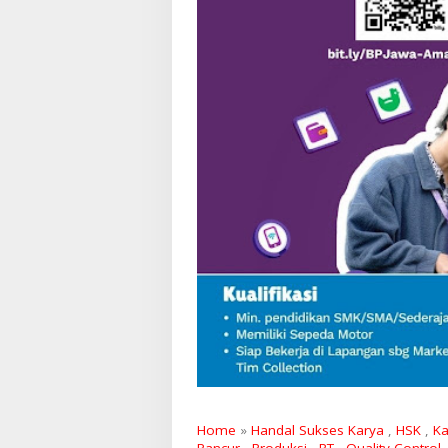
Home
»
Handal Sukses Karya
,
HSK
,
K