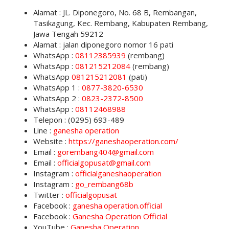
Alamat : JL. Diponegoro, No. 68 B, Rembangan,
Tasikagung, Kec. Rembang, Kabupaten Rembang,
Jawa Tengah 59212
Alamat : jalan diponegoro nomor 16 pati
WhatsApp :
08112385939
(rembang)
WhatsApp :
081215212084
(rembang)
WhatsApp
081215212081
(pati)
WhatsApp 1 :
0877-3820-6530
WhatsApp 2 :
0823-2
372-8500
WhatsApp :
08112468988
Telepon : (0295) 693-489
Line :
ganesha operation
Website :
https://ganeshaoperation.com/
Email :
gorembang404@gmail.com
Email :
officialgopusat@gmail.com
Instagram :
officialganeshaoperation
Instagram :
go_rembang68b
Twitter :
officialgopusat
Facebook :
ganesha.operation.official
Facebook :
Ganesha Operation Official
YouTube :
Ganesha Operation