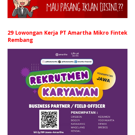
SD
SMP
SMA
29 Lowongan Kerja PT Amartha Mikro Fintek
Rembang
D3
S1
S2
SURAT LAMARAN
RIWAYAT HIDUP