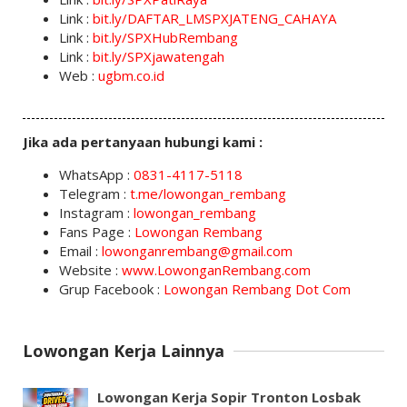
Link :
bit.ly/DAFTAR_LMSPXJATENG_CAHAYA
Link :
bit.ly/SPXHubRembang
Link :
bit.ly/SPXjawatengah
Web :
ugbm.co.id
Jika ada pertanyaan hubungi kami :
WhatsApp :
0831-4117-5118
Telegram :
t.me/lowongan_rembang
Instagram :
lowongan_rembang
Fans Page :
Lowongan Rembang
Email :
lowonganrembang@gmail.com
Website :
www.LowonganRembang.com
Grup Facebook :
Lowongan Rembang Dot Com
Lowongan Kerja Lainnya
Lowongan Kerja Sopir Tronton Losbak