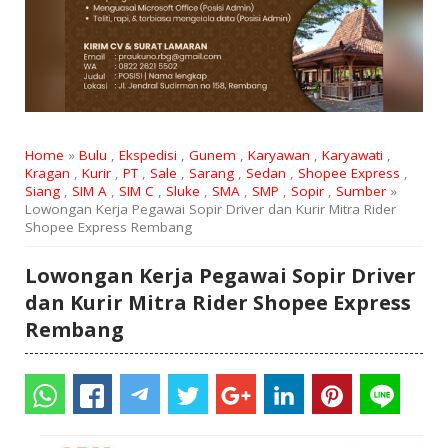
Home
»
Bulu
,
Ekspedisi
,
Gunem
,
Karyawan
,
Karyawati
,
Kragan
,
Kurir
,
PT
,
Sale
,
Sarang
,
Sedan
,
Shopee Express
,
Siang
,
SIM A
,
SIM C
,
Sluke
,
SMA
,
SMP
,
Sopir
,
Sumber
»
Lowongan Kerja Pegawai Sopir Driver dan Kurir Mitra Rider
Shopee Express Rembang
Lowongan Kerja Pegawai Sopir Driver
dan Kurir Mitra Rider Shopee Express
Rembang