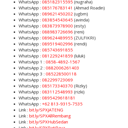
WhatsApp :
085182315595
(nugraha)
WhatsApp :
085176783141
(Ahmad Roadin)
WhatsApp :
089621450202
(ugbm)
WhatsApp :
083854543645
(avinda)
WhatsApp :
083873978900
(esty)
WhatsApp :
088983726696
(reni)
WhatsApp :
089624489955
(ZULFIKRI)
WhatsApp :
089519402996
(rendi)
WhatsApp :
085743691855
WhatsApp :
081229241859
(luluk)
WhatsApp 1 :
0858-4892-1567
WhatsApp 2 :
0882006261403
WhatsApp 3 :
085228500118
WhatsApp :
082299723069
WhatsApp :
085173340370
(Rizky)
WhatsApp :
083112548993
(rizki)
WhatsApp :
0895429618181
WhatsApp :
+62 813-9315-7535
Link :
bit.ly/SPXJATENG
Link :
bit.ly/SPXAllRembang
Link :
bit.ly/SPXHubSedan
Link :
bit.ly/SPXPatiRaya