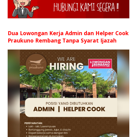
SD
SMP
SMA
Dua Lowongan Kerja Admin dan Helper Cook
Praukuno Rembang Tanpa Syarat Ijazah
D3
S1
S2
SURAT LAMARAN
RIWAYAT HIDUP