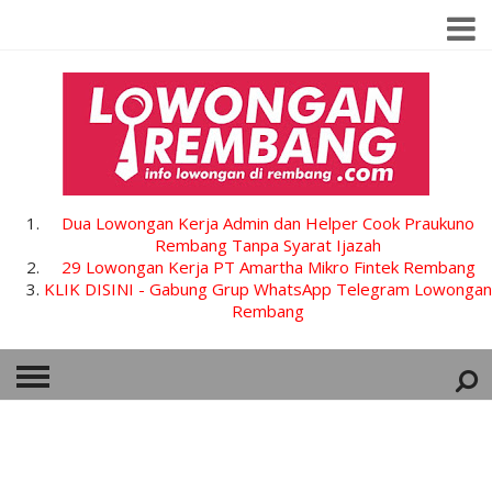
Dua Lowongan Kerja Admin dan Helper Cook Praukuno
Rembang Tanpa Syarat Ijazah
29 Lowongan Kerja PT Amartha Mikro Fintek Rembang
KLIK DISINI - Gabung Grup WhatsApp Telegram Lowongan
Rembang
HOME