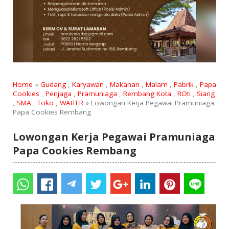
Home
»
Gudang
,
Karyawan
,
Makanan
,
Malam
,
Pabrik
,
Papa
Cookies
,
Penjaga
,
Pramuniaga
,
Rembang Kota
,
ROti
,
Siang
,
SMA
,
Toko
,
WAITER
» Lowongan Kerja Pegawai Pramuniaga
Papa Cookies Rembang
Lowongan Kerja Pegawai Pramuniaga
Papa Cookies Rembang