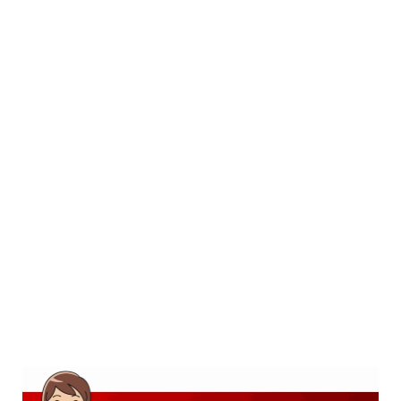
SD
SMP
SMA
D3
S1
S2
SURAT LAMARAN
RIWAYAT HIDUP