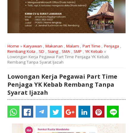
Home
»
Karyawan
,
Makanan
,
Malam
,
Part Time
,
Penjaga
,
Rembang Kota
,
SD
,
Siang
,
SMA
,
SMP
,
YK Kebab
»
Lowongan Kerja Pegawai Part Time Penjaga YK Kebab
Rembang Tanpa Syarat Ijazah
Lowongan Kerja Pegawai Part Time
Penjaga YK Kebab Rembang Tanpa
Syarat Ijazah