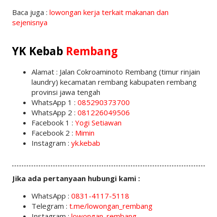
Baca juga :
lowongan kerja terkait makanan dan
sejenisnya
YK Kebab
Rembang
Alamat : Jalan Cokroaminoto Rembang (timur rinjain
laundry) kecamatan rembang kabupaten rembang
provinsi jawa tengah
WhatsApp 1 :
085290373700
WhatsApp 2 :
081226049506
Facebook 1 :
Yogi Setiawan
Facebook 2 :
Mimin
Instagram :
yk.kebab
Jika ada pertanyaan hubungi kami :
WhatsApp :
0831-4117-5118
Telegram :
t.me/lowongan_rembang
Instagram :
lowongan_rembang