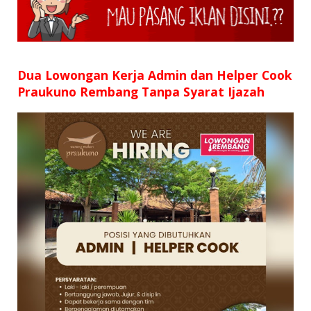
SD
SMP
SMA
Dua Lowongan Kerja Admin dan Helper Cook
Praukuno Rembang Tanpa Syarat Ijazah
D3
S1
S2
SURAT LAMARAN
RIWAYAT HIDUP