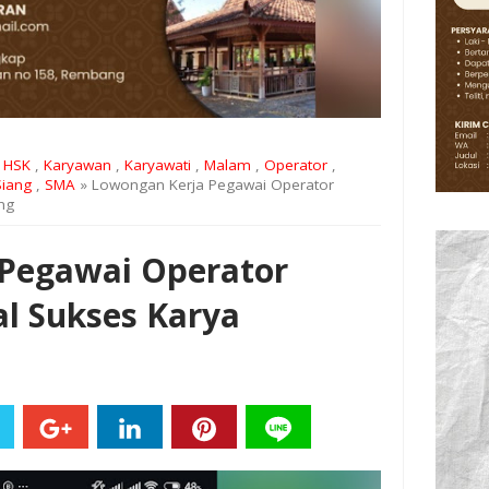
,
HSK
,
Karyawan
,
Karyawati
,
Malam
,
Operator
,
Siang
,
SMA
» Lowongan Kerja Pegawai Operator
ng
Pegawai Operator
al Sukses Karya