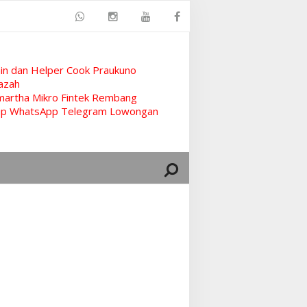
n dan Helper Cook Praukuno
azah
artha Mikro Fintek Rembang
rup WhatsApp Telegram Lowongan