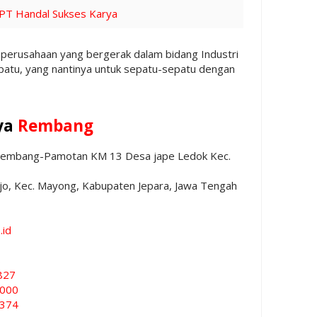
 PT Handal Sukses Karya
perusahaan yang bergerak dalam bidang Industri
epatu, yang nantinya untuk sepatu-sepatu dengan
ya
Rembang
 Rembang-Pamotan KM 13 Desa jape Ledok Kec.
ojo, Kec. Mayong, Kabupaten Jepara, Jawa Tengah
.id
8
827
3000
3374