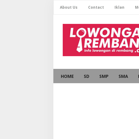
About Us
Contact
Iklan
M
HOME
SD
SMP
SMA