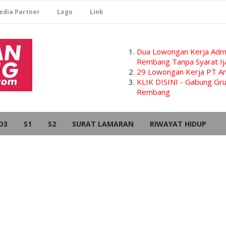
edia Partner
Logo
Link
Dua Lowongan Kerja Admi
Rembang Tanpa Syarat Ij
29 Lowongan Kerja PT Am
KLIK DISINI - Gabung G
Rembang
D3
S1
S2
SURAT LAMARAN
RIWAYAT HIDUP