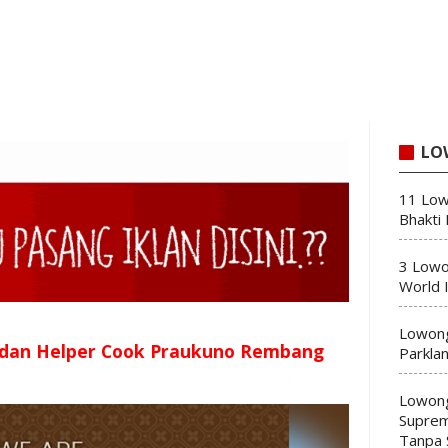
LO
11 Low
Bhakti
3 Lowo
World 
Lowong
 dan Helper Cook Praukuno Rembang
Parkla
Lowong
Suprem
Tanpa 