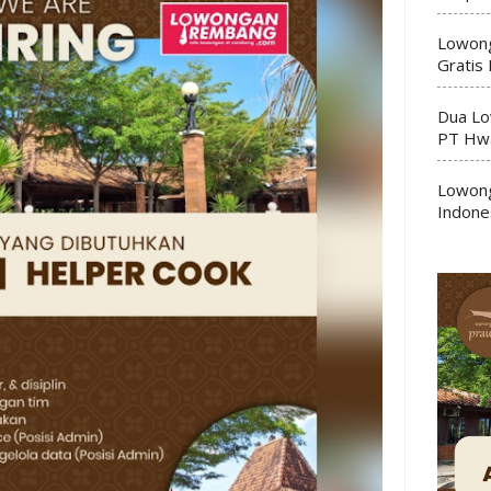
Lowong
Gratis
Dua Lo
PT Hwa
Lowong
Indone