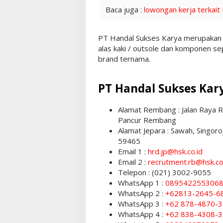
Baca juga :
lowongan kerja terkait
PT Handal Sukses Karya merupakan 
alas kaki / outsole dan komponen s
brand ternama.
PT Handal Sukses Kar
Alamat Rembang : Jalan Raya
Pancur Rembang
Alamat Jepara : Sawah, Singor
59465
Email 1 :
hrd.jp@hsk.co.id
Email 2 :
recrutment.rb@hsk.co
Telepon : (021) 3002-9055
WhatsApp 1 :
089542255306
WhatsApp 2 :
+62813-2645-6
WhatsApp 3 :
+62 878-4870-
WhatsApp 4 :
+62 838-4308-