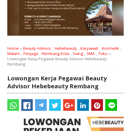
Home
»
Beauty Advisor
,
Hebebeauty
,
Karyawati
,
Kosmetik
,
Malam
,
Penjaga
,
Rembang Kota
,
Siang
,
SMA
,
Toko
»
Lowongan Kerja Pegawai Beauty Advisor Hebebeauty
Rembang
Lowongan Kerja Pegawai Beauty
Advisor Hebebeauty Rembang