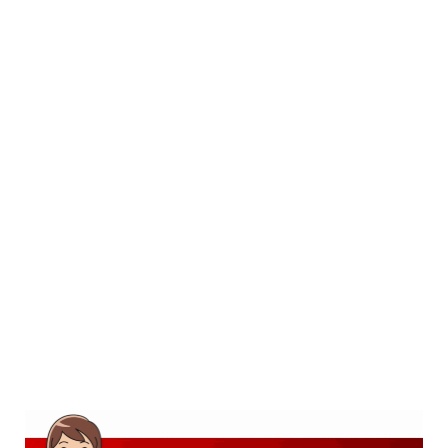
SD
SMP
SMA
D3
S1
S2
SURAT LAMARAN
RIWAYAT HIDUP