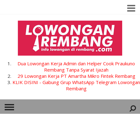
Dua Lowongan Kerja Admin dan Helper Cook Praukuno
Rembang Tanpa Syarat Ijazah
29 Lowongan Kerja PT Amartha Mikro Fintek Rembang
KLIK DISINI - Gabung Grup WhatsApp Telegram Lowongan
Rembang
HOME