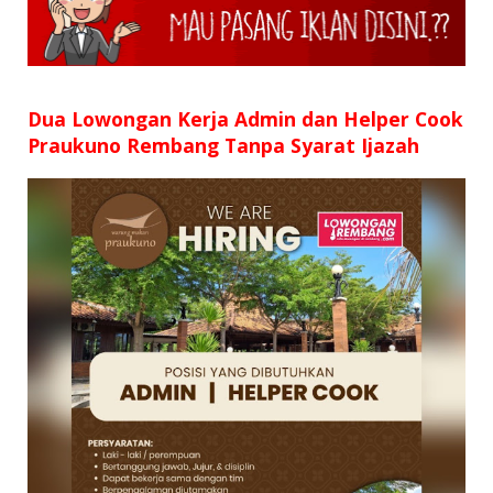
SD
SMP
SMA
Dua Lowongan Kerja Admin dan Helper Cook
Praukuno Rembang Tanpa Syarat Ijazah
D3
S1
S2
SURAT LAMARAN
RIWAYAT HIDUP