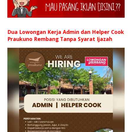
SD
SMP
SMA
Dua Lowongan Kerja Admin dan Helper Cook
Praukuno Rembang Tanpa Syarat Ijazah
D3
S1
S2
SURAT LAMARAN
RIWAYAT HIDUP