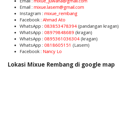
Email :
mixue_juwana@gmail.com
Email :
mixue.lasem@gmail.com
Instagram :
mixue_rembang
Facebook :
Ahmad Ato
WhatsApp :
083853478394
(pandangan kragan)
WhatsApp :
08979848689
(kragan)
WhatsApp :
0895361036304
(kragan)
WhatsApp :
0818605151
(Lasem)
Facebook :
Nancy Lo
Lokasi Mixue Rembang di google map