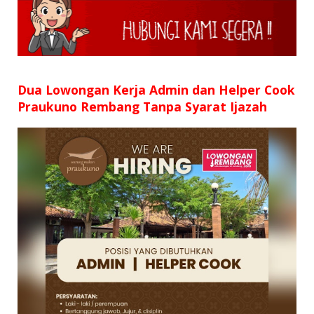
SD
SMP
SMA
Dua Lowongan Kerja Admin dan Helper Cook
Praukuno Rembang Tanpa Syarat Ijazah
D3
S1
S2
SURAT LAMARAN
RIWAYAT HIDUP