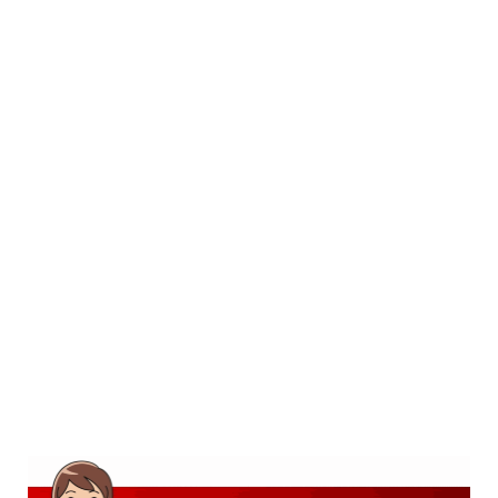
SD
SMP
SMA
D3
S1
S2
SURAT LAMARAN
RIWAYAT HIDUP