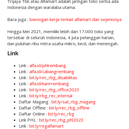
Trijaya Tbk atau Alfamart adalah jaringan toko serba ada
Indonesia dengan waralaba utama.
Baca juga :
lowongan kerja terkait alfamart dan sejenisnya
Hingga Mei 2021, memiliki lebih dari 17.000 toko yang
tersebar di seluruh Indonesia, 4 juta pelanggan harian,
dan puluhan ribu mitra usaha mikro, kecil, dan menengah.
Link
Link :
alfa.id/phlrembang
Link :
alfa.id/cabangrembang
Link :
bit.ly/rec_rbg_disabilitas
Link :
alfa.id/karirrembang
Link :
bit.ly/rec_rbg_office2023
Link :
bit.ly/rbg_rec_internal
Daftar Magang :
bit.ly/sat_rbg_magang
Daftar Offline :
bit.ly/rec_rbg_offline
Daftar Online :
bit.ly/rec_rbg
Link PHL :
bit.ly/rec_rbg_phl2023
Link :
bit.ly/regalfamart