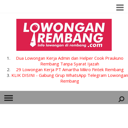
Dua Lowongan Kerja Admin dan Helper Cook Praukuno
Rembang Tanpa Syarat Ijazah
29 Lowongan Kerja PT Amartha Mikro Fintek Rembang
KLIK DISINI - Gabung Grup WhatsApp Telegram Lowongan
Rembang
HOME