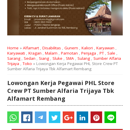
Home
»
Alfamart
,
Disabilitas
,
Gunem
,
Kaliori
,
Karyawan
,
Karyawati
,
Kragan
,
Malam
,
Pamotan
,
Penjaga
,
PT
,
Sale
,
Sarang
,
Sedan
,
Siang
,
Sluke
,
SMA
,
Sulang
,
Sumber Alfaria
Trijaya
,
Toko
» Lowongan Kerja Pegawai PHL Store Crew PT
Sumber Alfaria Trijaya Tbk Alfamart Rembang
Lowongan Kerja Pegawai PHL Store
Crew PT Sumber Alfaria Trijaya Tbk
Alfamart Rembang