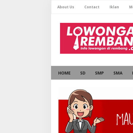
About Us
Contact
Iklan
M
HOME
SD
SMP
SMA