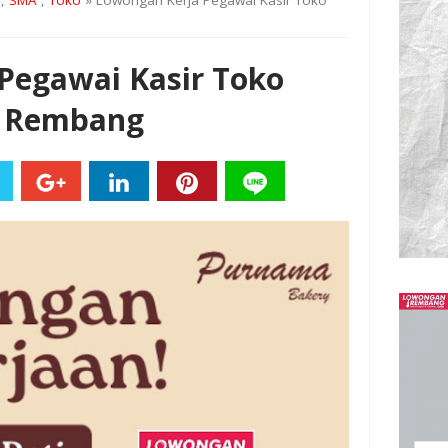
,
SMA
,
Toko
» Lowongan Kerja Pegawai Kasir Toko
Pegawai Kasir Toko
y Rembang