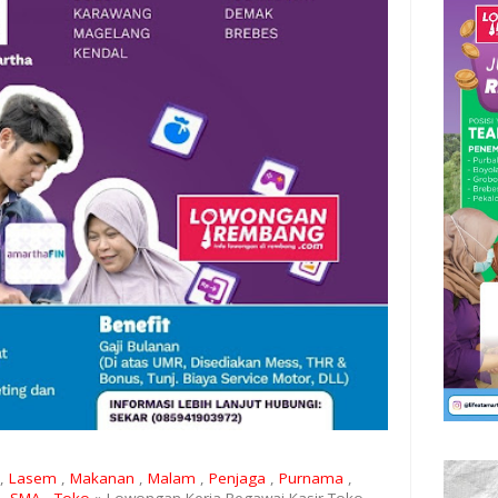
,
Lasem
,
Makanan
,
Malam
,
Penjaga
,
Purnama
,