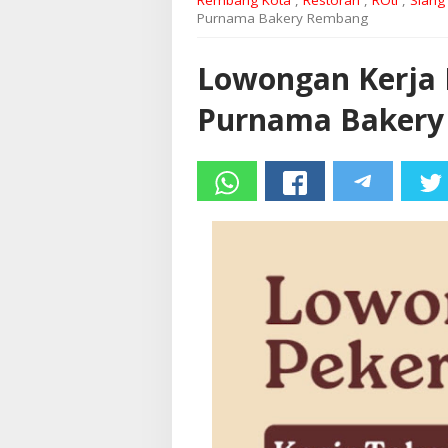
Rembang Kota
,
Restoran
,
ROti
,
Siang
Purnama Bakery Rembang
Lowongan Kerja 
Purnama Baker