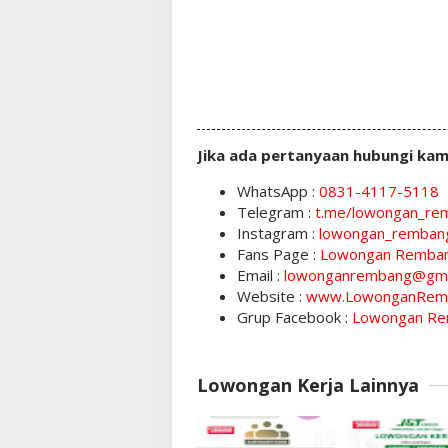
Jika ada pertanyaan hubungi kam
WhatsApp :
0831-4117-5118
Telegram :
t.me/lowongan_re
Instagram :
lowongan_remban
Fans Page :
Lowongan Remba
Email :
lowonganrembang@gma
Website :
www.LowonganRem
Grup Facebook :
Lowongan Re
Lowongan Kerja Lainnya