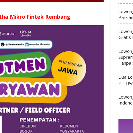
Lowong
tha Mikro Fintek Rembang
Parkla
Lowong
Gratis
Lowong
Suprem
Tanpa 
Dua Lo
PT Hwa
Lowong
Indone