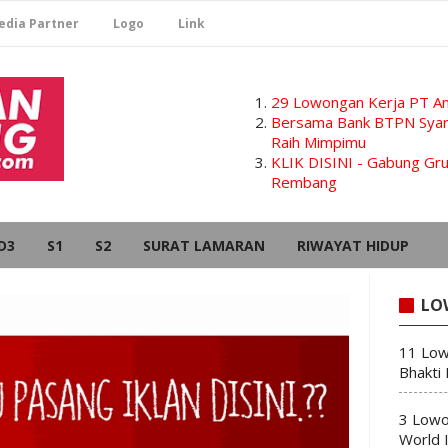
edia Partner
Logo
Link
29 Lowongan Kerja PT Am
Bersama Bank BTPN Syari
Raih Mimpimu
KLIK DISINI - Gabung G
Rembang
D3
S1
S2
SURAT LAMARAN
RIWAYAT HIDUP
LO
11 Low
Bhakti
3 Lowo
World 