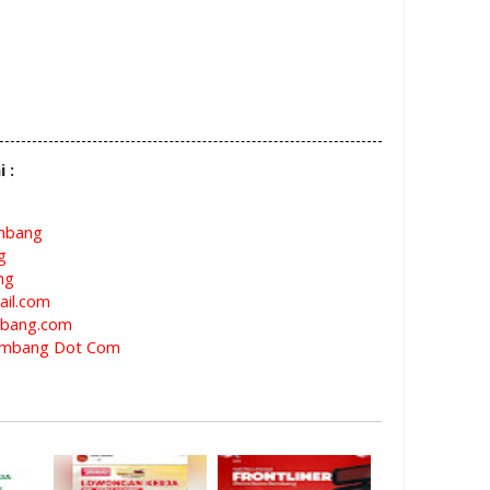
i :
mbang
g
ng
il.com
bang.com
mbang Dot Com