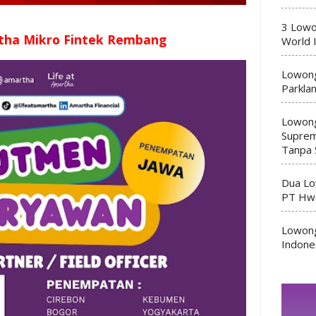
3 Lowo
tha Mikro Fintek Rembang
World 
Lowong
Parkla
Lowong
Suprem
Tanpa 
Dua Lo
PT Hwa
Lowong
Indone