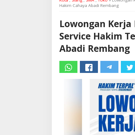
Kota
,
Siang
,
SMA
,
Toko
» Lowongan Ke
Hakim Cahaya Abadi Rembang
Lowongan Kerja
Service Hakim T
Abadi Rembang