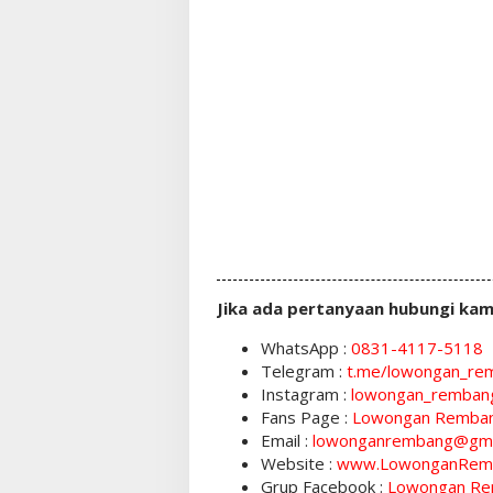
Jika ada pertanyaan hubungi kam
WhatsApp :
0831-4117-5118
Telegram :
t.me/lowongan_re
Instagram :
lowongan_remban
Fans Page :
Lowongan Remba
Email :
lowonganrembang@gma
Website :
www.LowonganRem
Grup Facebook :
Lowongan Re