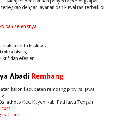
isi : Menjadi perusahaan penyedia perlengkapan
 terlegkap dengan layanan dan kuwalitas terbaik di
oko dan sejenisnya
makan mutu kualitas,
mitra bisnis,
ktif dan efesien
aya Abadi
Rembang
matan kaliori kabupaten rembang provinsi jawa
ng)
 Ds Jatiroto Kec. Kayen Kab. Pati Jawa Tengah
l.com
gmail.com