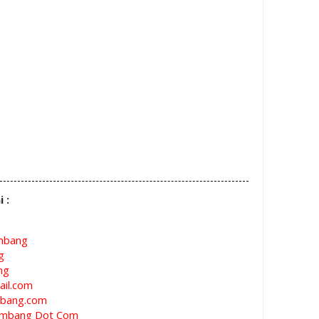
i :
mbang
g
ng
il.com
bang.com
mbang Dot Com