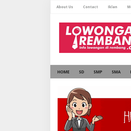
About Us
Contact
Iklan
M
HOME
SD
SMP
SMA