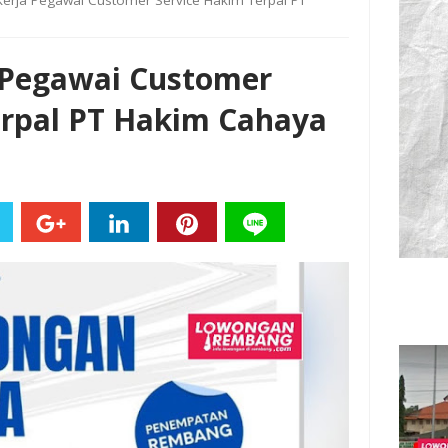
rja Pegawai Customer Service Hakim Terpal PT
 Pegawai Customer
erpal PT Hakim Cahaya