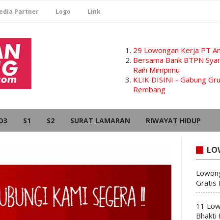
edia Partner
Logo
Link
29 Lowongan Kerja PT Am
Bersama Bank BTPN Syari
Raih Mimpimu
KLIK DISINI - Gabung G
Rembang
D3
S1
S2
SURAT LAMARAN
RIWAYAT HIDUP
LO
Lowong
Gratis
11 Low
Bhakti