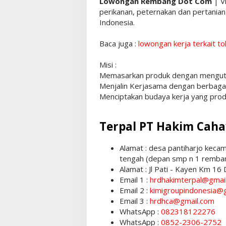
Lowongan Rembang Dot Com
| V
perikanan, peternakan dan pertanian
Indonesia.
Baca juga :
lowongan kerja terkait t
Misi :
Memasarkan produk dengan menguta
Menjalin Kerjasama dengan berbagai 
Menciptakan budaya kerja yang produ
Terpal PT Hakim Cah
Alamat : desa pantiharjo keca
tengah (depan smp n 1 remba
Alamat : Jl Pati - Kayen Km 16
Email 1 :
hrdhakimterpal@gmai
Email 2 :
kimigroupindonesia@
Email 3 :
hrdhca@gmail.com
WhatsApp :
082318122276
WhatsApp :
0852-2306-2752