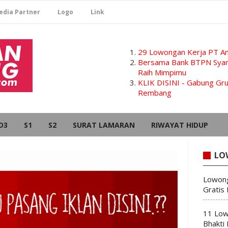
edia Partner
Logo
Link
29 Lowongan Kerja PT Am
Bersama Bank BTPN Syari
Raih Mimpimu
KLIK DISINI - Gabung G
Rembang
D3
S1
S2
SURAT LAMARAN
RIWAYAT HIDUP
LO
Lowong
Gratis
11 Low
Bhakti