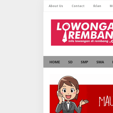
About Us
Contact
Iklan
M
HOME
SD
SMP
SMA