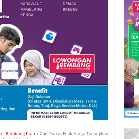
n
,
Rembang Kota
» Cari Durian Enak Harga Terjangkau