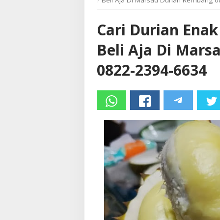
? Beli Aja Di Marsad Durian Rembang 
Cari Durian Enak
Beli Aja Di Mar
0822-2394-6634