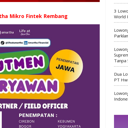
3 Lowo
tha Mikro Fintek Rembang
World 
Lowong
Parkla
Lowong
Suprem
Tanpa 
Dua Lo
PT Hwa
Lowong
Indone