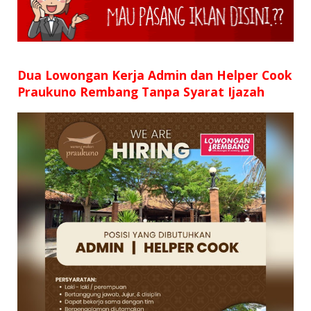
SD
SMP
SMA
Dua Lowongan Kerja Admin dan Helper Cook
Praukuno Rembang Tanpa Syarat Ijazah
D3
S1
S2
SURAT LAMARAN
RIWAYAT HIDUP