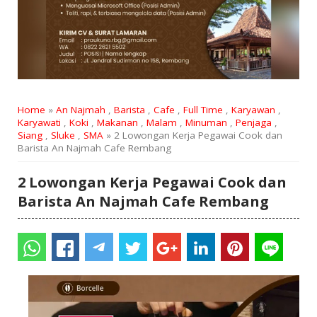
Home
»
An Najmah
,
Barista
,
Cafe
,
Full Time
,
Karyawan
,
Karyawati
,
Koki
,
Makanan
,
Malam
,
Minuman
,
Penjaga
,
Siang
,
Sluke
,
SMA
» 2 Lowongan Kerja Pegawai Cook dan
Barista An Najmah Cafe Rembang
2 Lowongan Kerja Pegawai Cook dan
Barista An Najmah Cafe Rembang