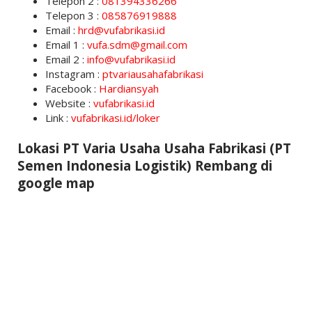
Telepon 2 :
081394336266
Telepon 3 :
085876919888
Email :
hrd@vufabrikasi.id
Email 1 :
vufa.sdm@gmail.com
Email 2 :
info@vufabrikasi.id
Instagram :
ptvariausahafabrikasi
Facebook :
Hardiansyah
Website :
vufabrikasi.id
Link :
vufabrikasi.id/loker
Lokasi PT Varia Usaha Usaha Fabrikasi (PT
Semen Indonesia Logistik) Rembang di
google map