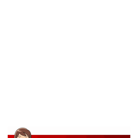
SD
SMP
SMA
D3
S1
S2
SURAT LAMARAN
RIWAYAT HIDUP