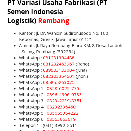
PT Variasi Usaha Fabrikasi (PT
Semen Indonesia
Logistik)
Rembang
Kantor : Jl. Dr. Wahidin Sudirohusodo No. 100
Kebomas, Gresik, Jawa Timur 61121
Alamat : Jl. Raya Rembang Blora KM. 8 Desa Landoh
- Sulang Rembang (592254)
WhatsApp :
081231304488
WhatsApp :
081232463967
(Reno)
WhatsApp :
089503133004
(Juna)
WhatsApp :
082323354601
(Jhoni)
WhatsApp :
085855263075
WhatsApp 1 :
0858-6025-775
WhatsApp 2 :
0896-4906-0733
WhatsApp 3 :
0823-2239-8351
WhatsApp 4 :
082323354601
WhatsApp 5 :
085655354222
WhatsApp 6 :
08563053619
Telepon 1 : (031) 3992-2511