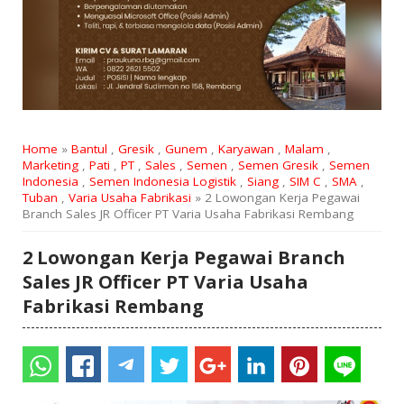
Home
»
Bantul
,
Gresik
,
Gunem
,
Karyawan
,
Malam
,
Marketing
,
Pati
,
PT
,
Sales
,
Semen
,
Semen Gresik
,
Semen
Indonesia
,
Semen Indonesia Logistik
,
Siang
,
SIM C
,
SMA
,
Tuban
,
Varia Usaha Fabrikasi
» 2 Lowongan Kerja Pegawai
Branch Sales JR Officer PT Varia Usaha Fabrikasi Rembang
2 Lowongan Kerja Pegawai Branch
Sales JR Officer PT Varia Usaha
Fabrikasi Rembang