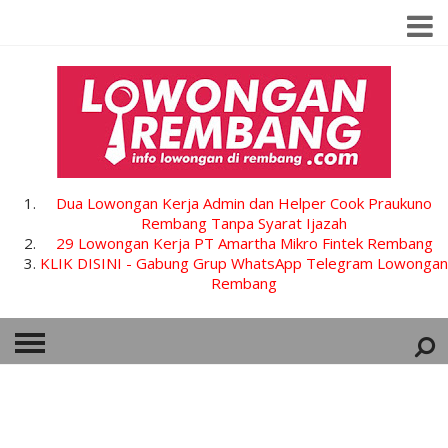
Dua Lowongan Kerja Admin dan Helper Cook Praukuno
Rembang Tanpa Syarat Ijazah
29 Lowongan Kerja PT Amartha Mikro Fintek Rembang
KLIK DISINI - Gabung Grup WhatsApp Telegram Lowongan
Rembang
HOME