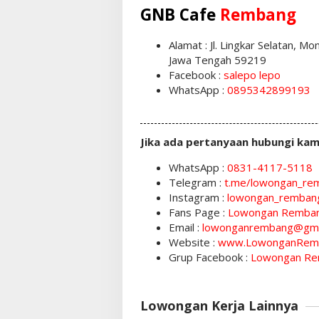
GNB Cafe
Rembang
Alamat : Jl. Lingkar Selatan,
Jawa Tengah 59219
Facebook :
salepo lepo
WhatsApp :
0895342899193
Jika ada pertanyaan hubungi kam
WhatsApp :
0831-4117-5118
Telegram :
t.me/lowongan_re
Instagram :
lowongan_remban
Fans Page :
Lowongan Remba
Email :
lowonganrembang@gma
Website :
www.LowonganRem
Grup Facebook :
Lowongan Re
Lowongan Kerja Lainnya