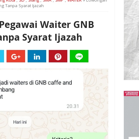
ng Kota
,
SD
,
Siang
,
SMA
,
SMP
,
WAITER
» Lowongan
g Tanpa Syarat Ijazah
 Pegawai Waiter GNB
npa Syarat Ijazah