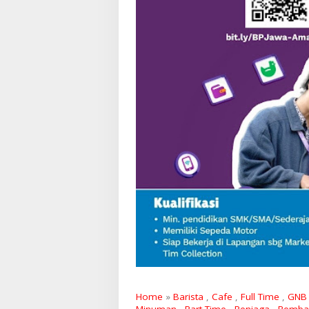
Home
»
Barista
,
Cafe
,
Full Time
,
GNB 