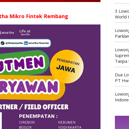
3 Lowo
tha Mikro Fintek Rembang
World 
Lowong
Parkla
Lowong
Suprem
Tanpa 
Dua Lo
PT Hwa
Lowong
Indone