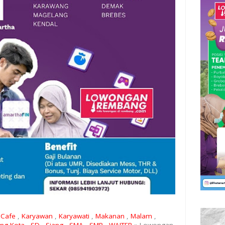
Cafe
,
Karyawan
,
Karyawati
,
Makanan
,
Malam
,