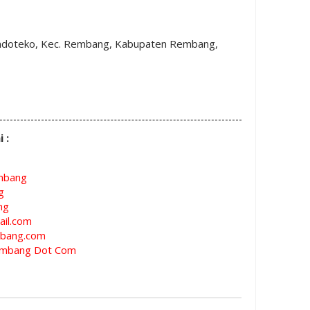
 Mondoteko, Kec. Rembang, Kabupaten Rembang,
i :
mbang
g
ng
il.com
bang.com
mbang Dot Com