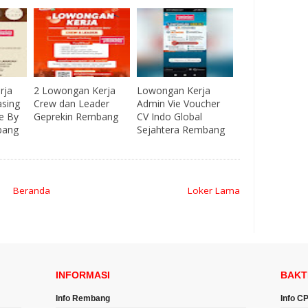
rja
2 Lowongan Kerja
Lowongan Kerja
asing
Crew dan Leader
Admin Vie Voucher
e By
Geprekin Rembang
CV Indo Global
bang
Sejahtera Rembang
Beranda
Loker Lama
INFORMASI
BAKT
Info Rembang
Info C