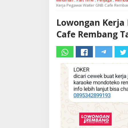
Minuman
,
Part Time
,
Penjaga
,
Remba
Kerja Pegawai Waiter GNB Cafe Remban
Lowongan Kerja
Cafe Rembang Ta