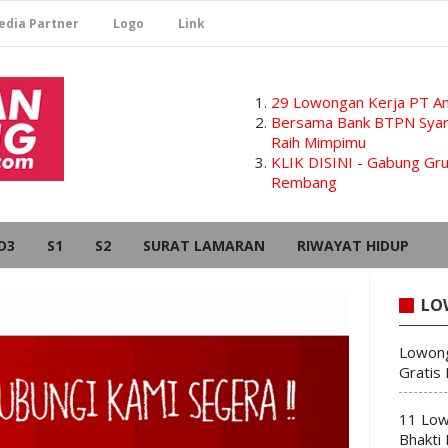
edia Partner
Logo
Link
29 Lowongan Kerja PT Am
Bersama Bank BTPN Syari
Raih Mimpimu
KLIK DISINI - Gabung G
Rembang
D3
S1
S2
SURAT LAMARAN
RIWAYAT HIDUP
LO
Lowong
Gratis
11 Low
Bhakti