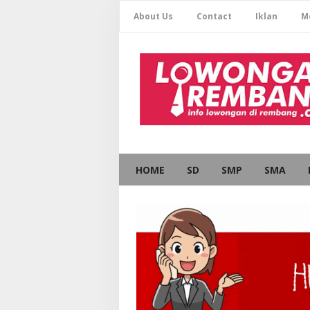
About Us
Contact
Iklan
M
HOME
SD
SMP
SMA