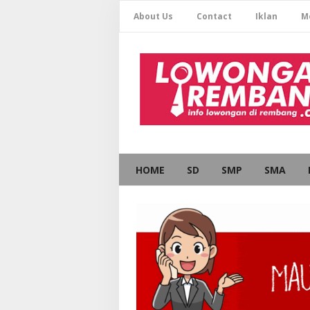
About Us
Contact
Iklan
M
HOME
SD
SMP
SMA