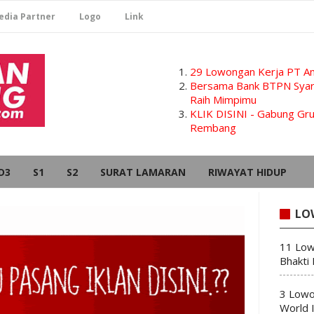
edia Partner
Logo
Link
29 Lowongan Kerja PT Am
Bersama Bank BTPN Syari
Raih Mimpimu
KLIK DISINI - Gabung G
Rembang
D3
S1
S2
SURAT LAMARAN
RIWAYAT HIDUP
LO
11 Low
Bhakti
3 Lowo
World 