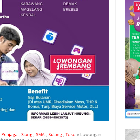
,
Penjaga
,
Siang
,
SMA
,
Sulang
,
Toko
» Lowongan