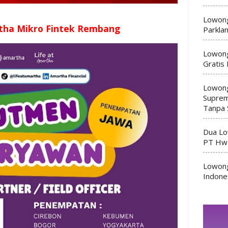
Lowong
tha Mikro Fintek Rembang
Parkla
Lowong
Gratis
Lowong
Suprem
Tanpa 
Dua Lo
PT Hwa
Lowong
Indone