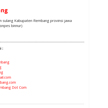
ang
an sulang Kabupaten Rembang provinsi jawa
onpes binnur)
i :
mbang
g
ng
il.com
bang.com
mbang Dot Com