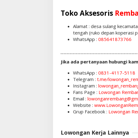
Toko Aksesoris
Remb
Alamat : desa sulang kecamat
tengah (ruko depan koperasi p
WhatsApp :
085641873766
Jika ada pertanyaan hubungi kam
WhatsApp :
0831-4117-5118
Telegram :
t.me/lowongan_re
Instagram :
lowongan_remban
Fans Page :
Lowongan Remba
Email :
lowonganrembang@gma
Website :
www.LowonganRem
Grup Facebook :
Lowongan Re
Lowongan Kerja Lainnya