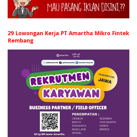
SD
SMP
SMA
29 Lowongan Kerja PT Amartha Mikro Fintek
Rembang
D3
S1
S2
SURAT LAMARAN
RIWAYAT HIDUP