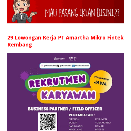
SD
SMP
SMA
29 Lowongan Kerja PT Amartha Mikro Fintek
Rembang
D3
S1
S2
SURAT LAMARAN
RIWAYAT HIDUP