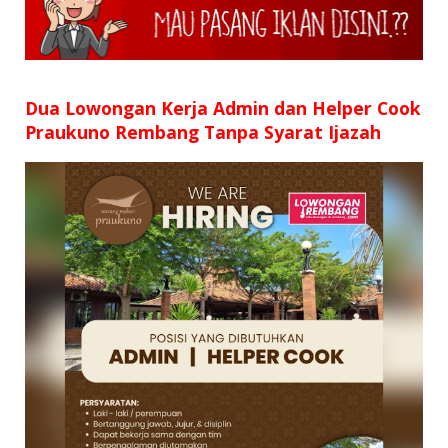
SD
SMP
SMA
Dua Lowongan Kerja Admin dan Helper Cook
Praukuno Rembang Tanpa Syarat Ijazah
D3
S1
S2
SURAT LAMARAN
RIWAYAT HIDUP