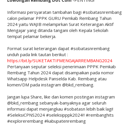
Lowongan Rembang Dot Com
-PENTING!
Informasi persyaratan tambahan bagi #sobatasnrembang
calon pelamar PPPK GURU Pemkab Rembang Tahun
2024 yaitu WAJIB melampirkan Surat Keterangan Aktif
Mengajar yang ditanda tangani oleh Kepala Sekolah
tempat pelamar bekerja.
Format surat keterangan dapat #sobatasnrembang
unduh pada link tautan berikut :
https://bit.ly/SUKETAKTIFMENGAJARREMBANG2024
Pertanyaan seputar seleksi penerimaan PPPK Pemkab
Rembang Tahun 2024 dapat disampaikan pada nomor
Whatsapp Helpdesk Panselda Kab. Rembang atau
komen/DM pada instagram @bkd_rembang.
Jangan lupa Share, like dan komen postingan instagram
@bkd_rembang sebanyak-banyaknya agar seluruh
informasi dapat menjangkau #sobatasn lebih baik lagi!
#SeleksiCPNS2024 #seleksipppk2024‼️ #rembanghits
#explorerembang #kabupatenrembang