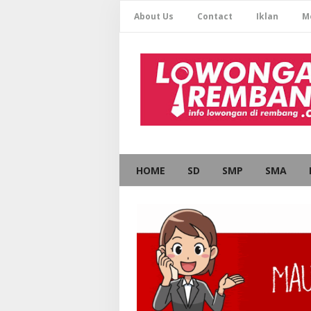
About Us
Contact
Iklan
M
HOME
SD
SMP
SMA