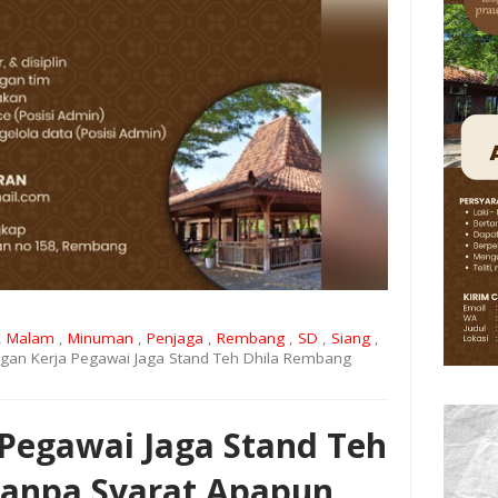
,
Malam
,
Minuman
,
Penjaga
,
Rembang
,
SD
,
Siang
,
an Kerja Pegawai Jaga Stand Teh Dhila Rembang
Pegawai Jaga Stand Teh
anpa Syarat Apapun