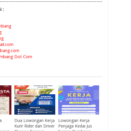
i :
mbang
g
ng
il.com
bang.com
mbang Dot Com
a
Dua Lowongan Kerja
Lowongan Kerja
Kurir Rider dan Driver
Penjaga Kedai Jus