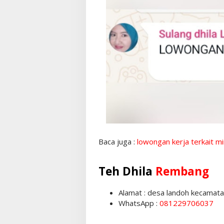
Baca juga :
lowongan kerja terkait m
Teh Dhila
Rembang
Alamat : desa landoh kecamat
WhatsApp :
081229706037