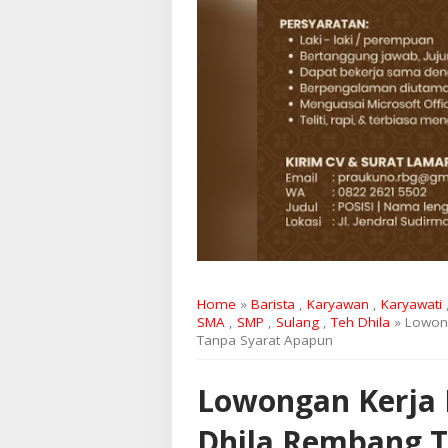
Home
»
Barista
,
Karyawan
,
Karyawati
SMA
,
SMP
,
Sulang
,
Teh Dhila
» Lowong
Tanpa Syarat Apapun
Lowongan Kerja 
Dhila Rembang T