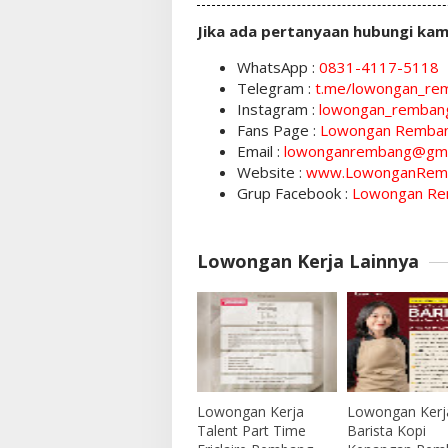
Jika ada pertanyaan hubungi kam
WhatsApp :
0831-4117-5118
Telegram :
t.me/lowongan_re
Instagram :
lowongan_remban
Fans Page :
Lowongan Remba
Email :
lowonganrembang@gma
Website :
www.LowonganRem
Grup Facebook :
Lowongan Re
Lowongan Kerja Lainnya
Lowongan Kerja
Lowongan Kerj
Talent Part Time
Barista Kopi