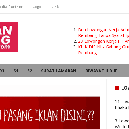
edia Partner
Logo
Link
Dua Lowongan Kerja Admi
Rembang Tanpa Syarat Ij
29 Lowongan Kerja PT Am
KLIK DISINI - Gabung G
Rembang
D3
S1
S2
SURAT LAMARAN
RIWAYAT HIDUP
LO
11 Low
Bhakti
3 Lowo
World 