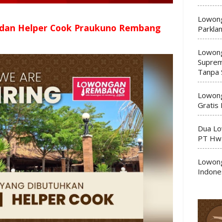
Lowong
 dan Helper Cook Praukuno Rembang
Parkla
Lowong
Suprem
Tanpa 
Lowong
Gratis
Dua Lo
PT Hwa
Lowong
Indone