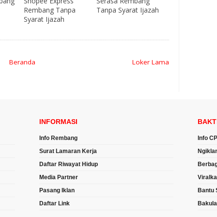
bang
Shopee Express
Serasa Rembang
Rembang Tanpa
Tanpa Syarat Ijazah
Syarat Ijazah
Beranda
Loker Lama
INFORMASI
BAKT
Info Rembang
Info C
Surat Lamaran Kerja
Ngikla
Daftar Riwayat Hidup
Berbag
Media Partner
Viralk
Pasang Iklan
Bantu 
Daftar Link
Bakul