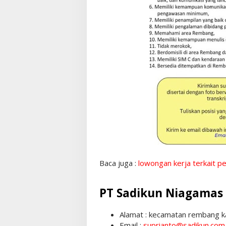
Baca juga :
lowongan kerja terkait p
PT Sadikun Niagamas
Alamat : kecamatan rembang k
Email :
suprianto@sadikun.com