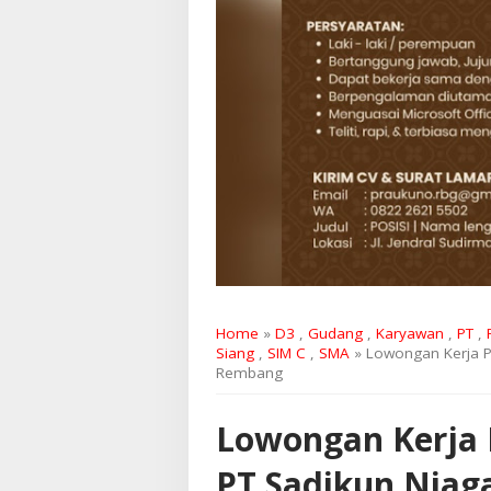
Home
»
D3
,
Gudang
,
Karyawan
,
PT
,
Siang
,
SIM C
,
SMA
» Lowongan Kerja P
Rembang
Lowongan Kerja P
PT Sadikun Nia