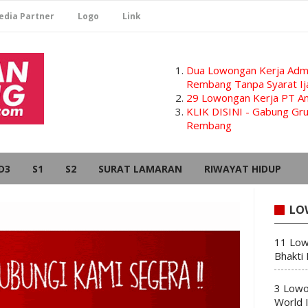
edia Partner
Logo
Link
Dua Lowongan Kerja Admi
Rembang Tanpa Syarat Ij
29 Lowongan Kerja PT Am
KLIK DISINI - Gabung G
Rembang
D3
S1
S2
SURAT LAMARAN
RIWAYAT HIDUP
LO
11 Low
Bhakti
3 Lowo
World 