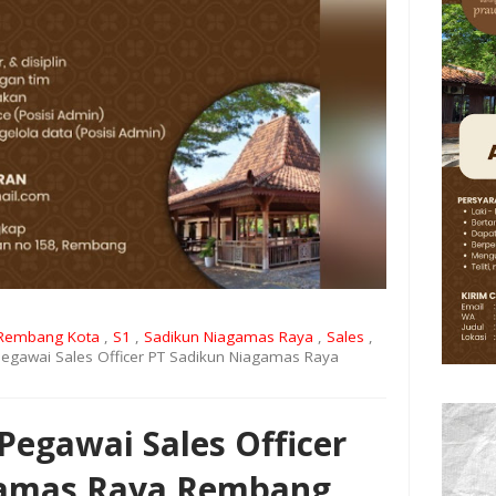
Rembang Kota
,
S1
,
Sadikun Niagamas Raya
,
Sales
,
egawai Sales Officer PT Sadikun Niagamas Raya
egawai Sales Officer
gamas Raya Rembang