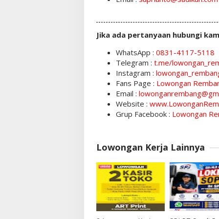
Jika ada pertanyaan hubungi kam
WhatsApp :
0831-4117-5118
Telegram :
t.me/lowongan_re
Instagram :
lowongan_remban
Fans Page :
Lowongan Remba
Email :
lowonganrembang@gma
Website :
www.LowonganRem
Grup Facebook :
Lowongan Re
Lowongan Kerja Lainnya