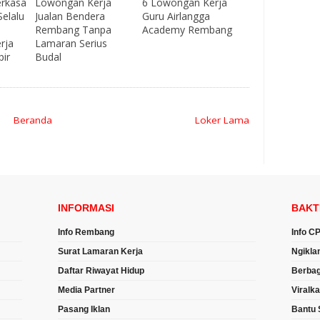
erkasa
Lowongan Kerja
6 Lowongan Kerja
elalu
Jualan Bendera
Guru Airlangga
Rembang Tanpa
Academy Rembang
rja
Lamaran Serius
pir
Budal
Beranda
Loker Lama
INFORMASI
BAKT
Info Rembang
Info C
Surat Lamaran Kerja
Ngikla
Daftar Riwayat Hidup
Berbag
Media Partner
Viralk
Pasang Iklan
Bantu 