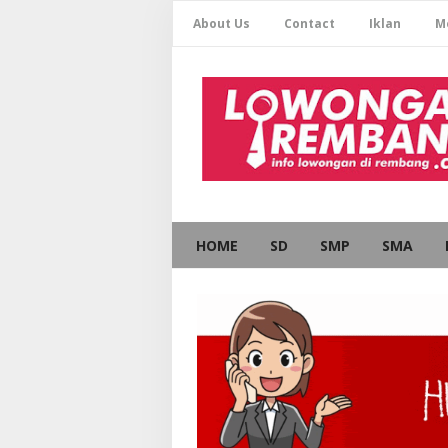
About Us
Contact
Iklan
M
HOME
SD
SMP
SMA