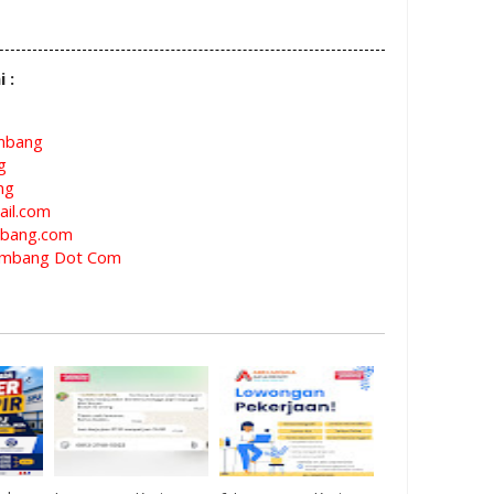
i :
mbang
g
ng
il.com
bang.com
mbang Dot Com