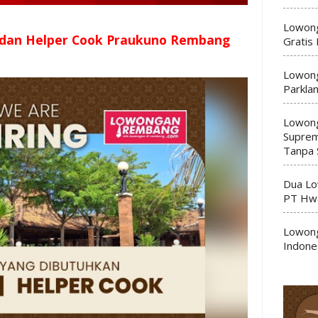
Lowong
 dan Helper Cook Praukuno Rembang
Gratis
Lowong
Parkla
Lowong
Suprem
Tanpa 
Dua Lo
PT Hwa
Lowong
Indone