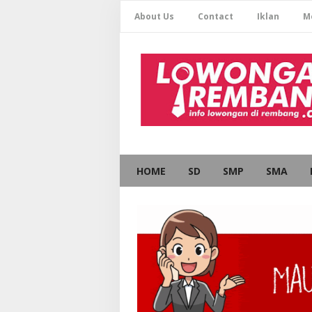
About Us
Contact
Iklan
M
HOME
SD
SMP
SMA