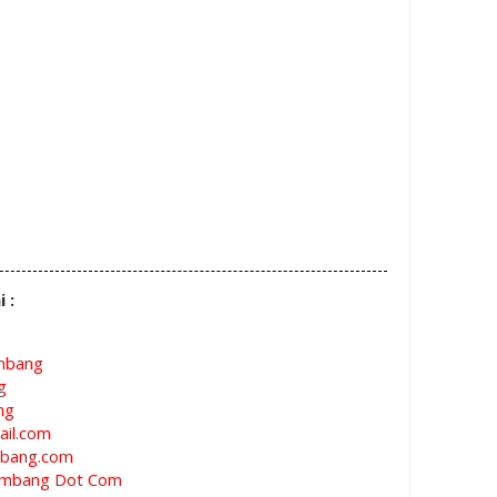
i :
mbang
g
ng
il.com
bang.com
mbang Dot Com