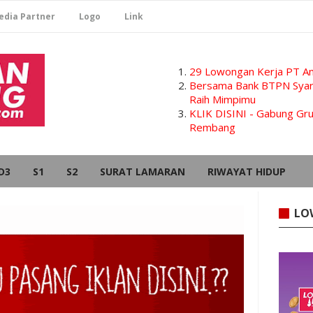
edia Partner
Logo
Link
29 Lowongan Kerja PT Am
Bersama Bank BTPN Syari
Raih Mimpimu
KLIK DISINI - Gabung G
Rembang
D3
S1
S2
SURAT LAMARAN
RIWAYAT HIDUP
LO