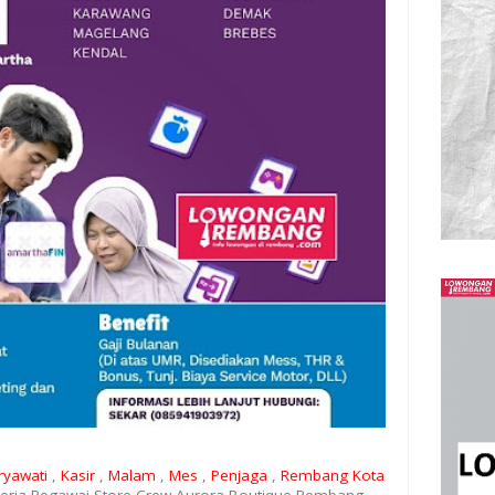
ryawati
,
Kasir
,
Malam
,
Mes
,
Penjaga
,
Rembang Kota