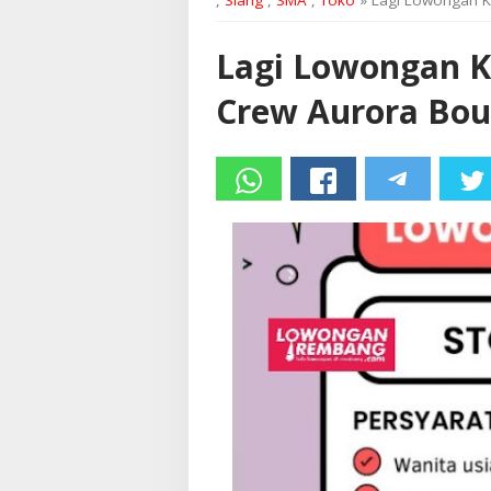
,
Siang
,
SMA
,
Toko
» Lagi Lowongan K
Lagi Lowongan K
Crew Aurora Bo