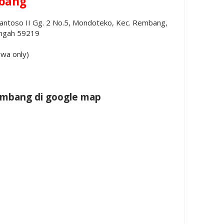
bang
a Santoso II Gg. 2 No.5, Mondoteko, Kec. Rembang,
ngah 59219
wa only)
embang di google map