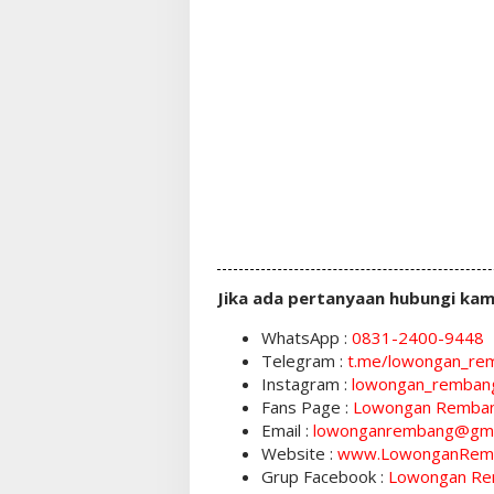
Jika ada pertanyaan hubungi kam
WhatsApp :
0831-2400-9448
Telegram :
t.me/lowongan_re
Instagram :
lowongan_remban
Fans Page :
Lowongan Remba
Email :
lowonganrembang@gma
Website :
www.LowonganRem
Grup Facebook :
Lowongan Re