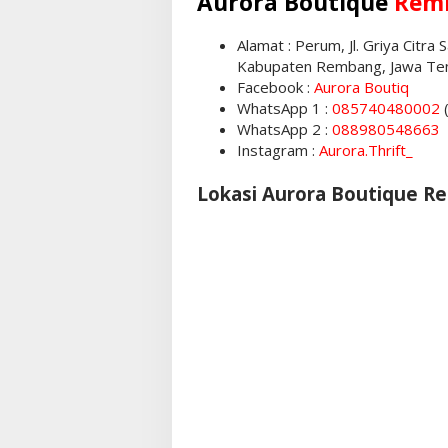
Aurora Boutique
Rem
Alamat : Perum, Jl. Griya Citr
Kabupaten Rembang, Jawa Te
Facebook :
Aurora Boutiq
WhatsApp 1 :
085740480002
(
WhatsApp 2 :
088980548663
Instagram :
Aurora.Thrift_
Lokasi Aurora Boutique R