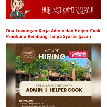
SD
SMP
SMA
Dua Lowongan Kerja Admin dan Helper Cook
Praukuno Rembang Tanpa Syarat Ijazah
D3
S1
S2
SURAT LAMARAN
RIWAYAT HIDUP