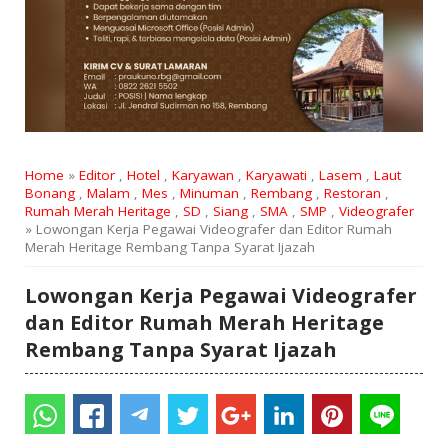
Home
»
Editor
,
Hotel
,
Karyawan
,
Karyawati
,
Lasem
,
Laut
Bonang
,
Malam
,
Mes
,
Minuman
,
Rembang
,
Restoran
,
Rumah Merah Heritage
,
SD
,
Siang
,
SMA
,
SMP
,
Videografer
» Lowongan Kerja Pegawai Videografer dan Editor Rumah
Merah Heritage Rembang Tanpa Syarat Ijazah
Lowongan Kerja Pegawai Videografer
dan Editor Rumah Merah Heritage
Rembang Tanpa Syarat Ijazah