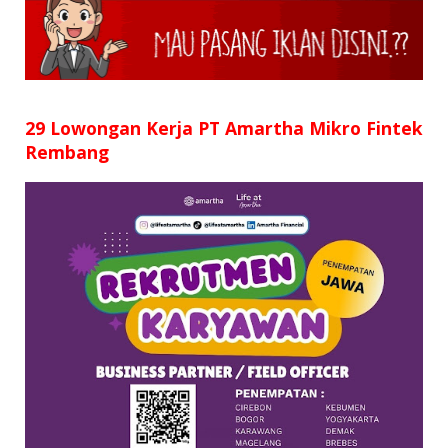
SD
SMP
SMA
29 Lowongan Kerja PT Amartha Mikro Fintek
Rembang
D3
S1
S2
SURAT LAMARAN
RIWAYAT HIDUP