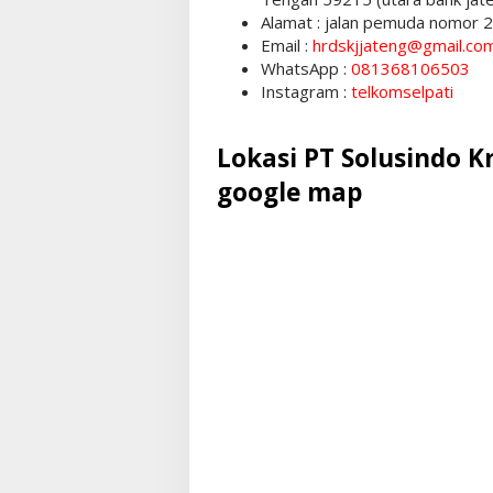
Alamat : jalan pemuda nomor 2
Email :
hrdskjjateng@gmail.co
WhatsApp :
081368106503
Instagram :
telkomselpati
Lokasi PT Solusindo K
google map