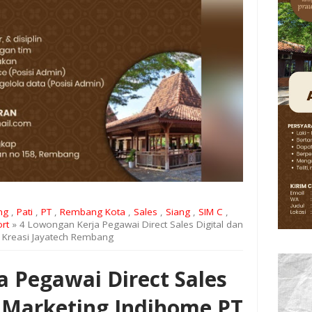
ng
,
Pati
,
PT
,
Rembang Kota
,
Sales
,
Siang
,
SIM C
,
rt
» 4 Lowongan Kerja Pegawai Direct Sales Digital dan
o Kreasi Jayatech Rembang
 Pegawai Direct Sales
s Marketing Indihome PT