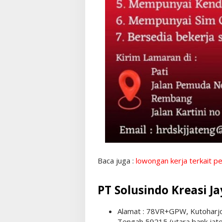
Baca juga :
lowongan kerja terkait p
PT Solusindo Kreasi J
Alamat : 78VR+GPW, Kutoharj
Tengah 59215 (utara bank jat