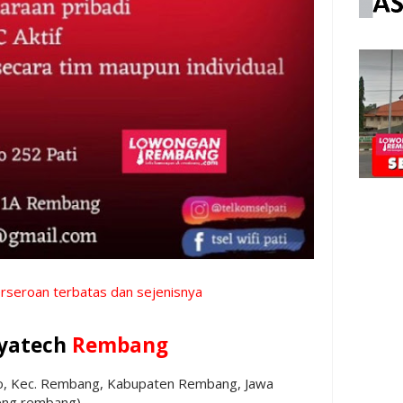
erseroan terbatas dan sejenisnya
ayatech
Rembang
o, Kec. Rembang, Kabupaten Rembang, Jawa
eng rembang)