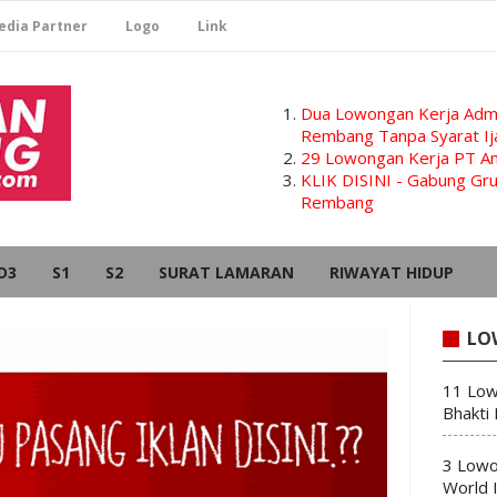
edia Partner
Logo
Link
Dua Lowongan Kerja Admi
Rembang Tanpa Syarat Ij
29 Lowongan Kerja PT Am
KLIK DISINI - Gabung G
Rembang
D3
S1
S2
SURAT LAMARAN
RIWAYAT HIDUP
LO
11 Low
Bhakti
3 Lowo
World 