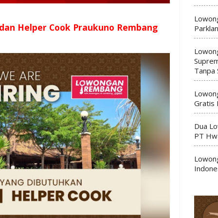
Lowong
 dan Helper Cook Praukuno Rembang
Parkla
Lowong
Suprem
Tanpa 
Lowong
Gratis
Dua Lo
PT Hwa
Lowong
Indone