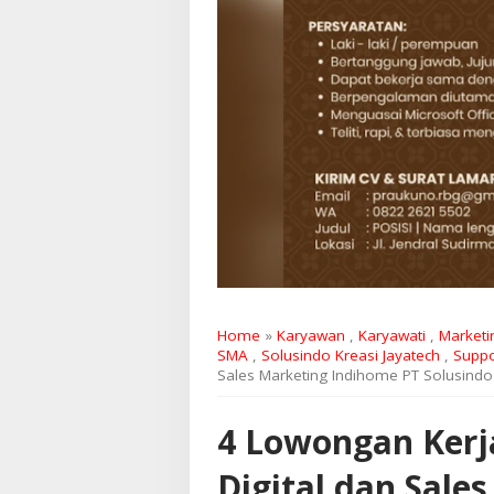
Home
»
Karyawan
,
Karyawati
,
Marketi
SMA
,
Solusindo Kreasi Jayatech
,
Suppo
Sales Marketing Indihome PT Solusind
4 Lowongan Kerja
Digital dan Sale