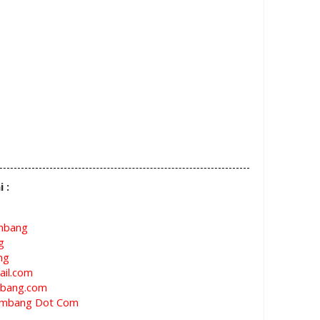
i :
mbang
g
ng
il.com
bang.com
mbang Dot Com