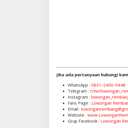
Jika ada pertanyaan hubungi kam
WhatsApp :
0831-2400-9448
Telegram :
t.me/lowongan_re
Instagram :
lowongan_remban
Fans Page :
Lowongan Remba
Email :
lowonganrembang@gma
Website :
www.LowonganRem
Grup Facebook :
Lowongan Re