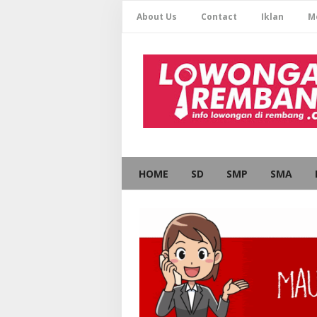
About Us
Contact
Iklan
M
HOME
SD
SMP
SMA