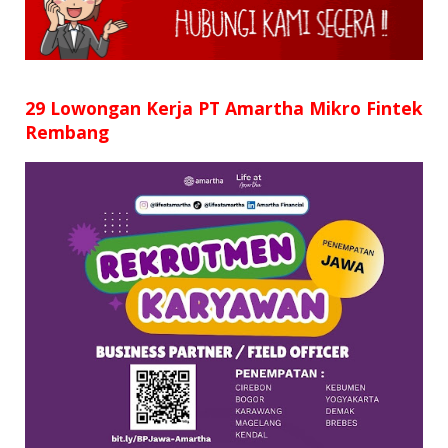
SD
SMP
SMA
29 Lowongan Kerja PT Amartha Mikro Fintek
Rembang
D3
S1
S2
SURAT LAMARAN
RIWAYAT HIDUP