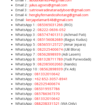
Email 1 :
abdul.kamid94@gmail.com
Email 2 :
julius.agoes@gmail.com
Email 3 :
satriowiradinatariadyboer@gmail.com
Email 4 :
hengkyfernandosihotang@gmail.com
Email :
kerjapelamar848@gmail.com
WhatsApp 1 :
085365031266
(RIO)
WhatsApp 2 :
08222-0636-052
WhatsApp 3 :
085747401313
(Achmad Pati)
WhatsApp 4 :
085156082689
(Bagus Kudus)
WhatsApp 5 :
085655125727
(Amar Jepara)
WhatsApp 6 :
082325400674
(Ulil Blora)
WhatsApp 7 :
08562898939
(Adi Lasem)
WhatsApp 8 :
081328711789
(Yudi Purwodadi)
WhatsApp 9 :
082385002063
(Nando)
WhatsApp 10 :
08562898939
(Fx Adi)
WhatsApp :
081332010642
WhatsApp :
+62 852-3057-8941
WhatsApp :
082325400674
WhatsApp :
085319557786
WhatsApp :
085786367370
WhatsApp :
081332010642
WhatsApp :
088238331521
(WA Only)