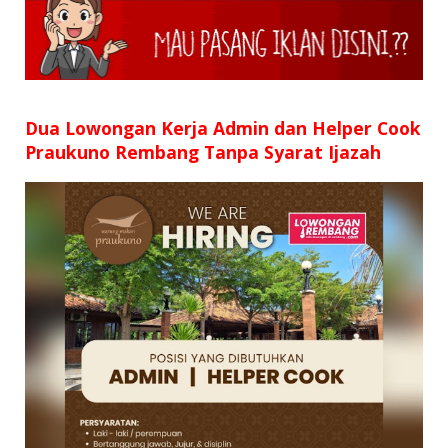
SD
SMP
SMA
Dua Lowongan Kerja Admin dan Helper Cook
Praukuno Rembang Tanpa Syarat Ijazah
D3
S1
S2
SURAT LAMARAN
RIWAYAT HIDUP