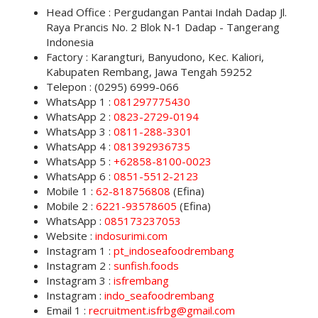
Head Office : Pergudangan Pantai Indah Dadap Jl.
Raya Prancis No. 2 Blok N-1 Dadap - Tangerang
Indonesia
Factory : Karangturi, Banyudono, Kec. Kaliori,
Kabupaten Rembang, Jawa Tengah 59252
Telepon : (0295) 6999-066
WhatsApp 1 :
081297775430
WhatsApp 2 :
0823-2729-0194
WhatsApp 3 :
0811-288-3301
WhatsApp 4 :
081392936735
WhatsApp 5 :
+62858-8100-0023
WhatsApp 6 :
0851-5512-2123
Mobile 1 :
62-818756808
(Efina)
Mobile 2 :
6221-93578605
(Efina)
WhatsApp :
085173237053
Website :
indosurimi.com
Instagram 1 :
pt_indoseafoodrembang
Instagram 2 :
sunfish.foods
Instagram 3 :
isfrembang
Instagram :
indo_seafoodrembang
Email 1 :
recruitment.isfrbg@gmail.com