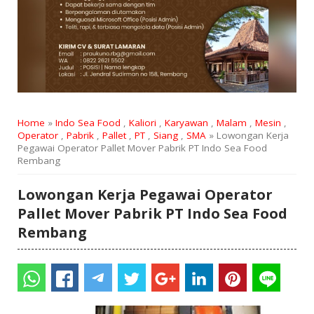
Home
»
Indo Sea Food
,
Kaliori
,
Karyawan
,
Malam
,
Mesin
,
Operator
,
Pabrik
,
Pallet
,
PT
,
Siang
,
SMA
» Lowongan Kerja
Pegawai Operator Pallet Mover Pabrik PT Indo Sea Food
Rembang
Lowongan Kerja Pegawai Operator
Pallet Mover Pabrik PT Indo Sea Food
Rembang