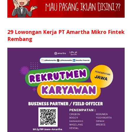
SD
SMP
SMA
29 Lowongan Kerja PT Amartha Mikro Fintek
Rembang
D3
S1
S2
SURAT LAMARAN
RIWAYAT HIDUP