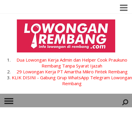
Dua Lowongan Kerja Admin dan Helper Cook Praukuno
Rembang Tanpa Syarat Ijazah
29 Lowongan Kerja PT Amartha Mikro Fintek Rembang
KLIK DISINI - Gabung Grup WhatsApp Telegram Lowongan
Rembang
HOME