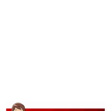
SD
SMP
SMA
D3
S1
S2
SURAT LAMARAN
RIWAYAT HIDUP