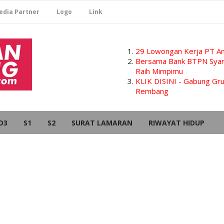
edia Partner
Logo
Link
29 Lowongan Kerja PT Am
Bersama Bank BTPN Syari
Raih Mimpimu
KLIK DISINI - Gabung G
Rembang
D3
S1
S2
SURAT LAMARAN
RIWAYAT HIDUP