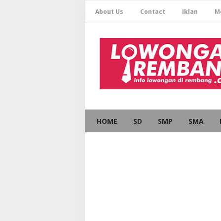
About Us
Contact
Iklan
M
HOME
SD
SMP
SMA