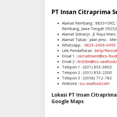
PT Insan Citraprima S
Alamat Rembang : 8833+5R5, S
Rembang, Jawa Tengah 59252
Alamat Sidoarjo : Jl. Raya Waru
Alamat Tuban : Jalan Jenu - M
WhatsApp :
0823-2436-0455
Link Pendaftaran :
bit.ly/Recr
Email 1 :
recruitment@ics-foo
Email 2 :
hrd.tbn@ics-seafood
Telepon 1 : (031) 853-3802
Telepon 2 : (031) 853-2200
Telepon 3 : (0356) 712-782
Website :
ics-seafood.com
Lokasi PT Insan Citraprim
Google Maps