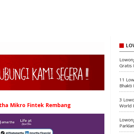
LO
Lowong
Gratis
11 Low
Bhakti
3 Lowo
tha Mikro Fintek Rembang
World 
Lowong
Parkla