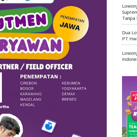
Lowong
Suprem
Tanpa 
Dua Lo
PT Hwa
Lowong
Indone