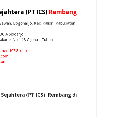
ejahtera (PT ICS)
Rembang
awah, Bogoharjo, Kec. Kaliori, Kabupaten
 30 A Sidoarjo
erakurak No 148 C Jenu - Tuban
uitmentICSGroup
d.com
.com
a Sejahtera (PT ICS) Rembang di