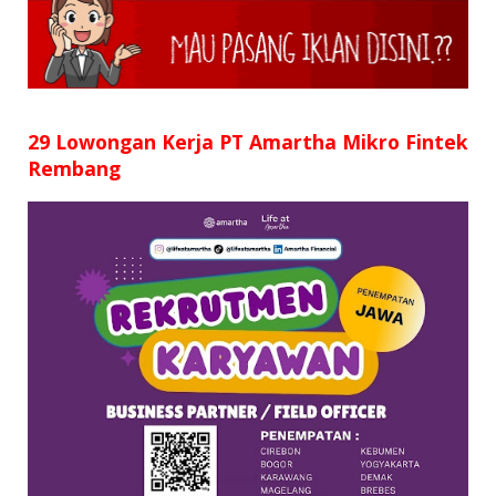
SD
SMP
SMA
29 Lowongan Kerja PT Amartha Mikro Fintek
Rembang
D3
S1
S2
SURAT LAMARAN
RIWAYAT HIDUP