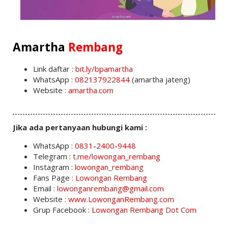
Amartha
Rembang
Link daftar :
bit.ly/bpamartha
WhatsApp :
082137922844
(amartha jateng)
Website :
amartha.com
Jika ada pertanyaan hubungi kami :
WhatsApp :
0831-2400-9448
Telegram :
t.me/lowongan_rembang
Instagram :
lowongan_rembang
Fans Page :
Lowongan Rembang
Email :
lowonganrembang@gmail.com
Website :
www.LowonganRembang.com
Grup Facebook :
Lowongan Rembang Dot Com