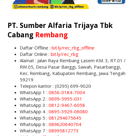
PT. Sumber Alfaria Trijaya Tbk
Cabang
Rembang
Daftar Offline :
bit.ly/rec_rbg_offline
Daftar Online :
bit.ly/rec_rbg
Alamat : Jalan Raya Rembang Lasem KM. 3, RT.01 /
RW.05, Desa Pasar Banggi, Sawah, Pasarbanggi,
Kec. Rembang, Kabupaten Rembang, Jawa Tengah
59219
Telepon kantor : (0295) 699-9020
WhatsApp 1 :
0856-0184-7004
WhatsApp 2 :
0899-5995-031
WhatsApp 3 :
0812-9467-6058
WhatsApp 4 :
0895-3929-06080
WhatsApp 5 :
081294675645
WhatsApp 6 :
089620640704
WhatsApp 7 :
08995812773