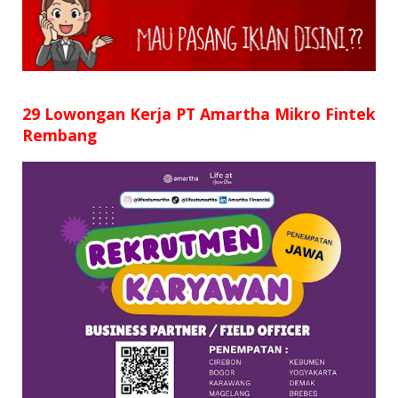
SD
SMP
SMA
29 Lowongan Kerja PT Amartha Mikro Fintek
Rembang
D3
S1
S2
SURAT LAMARAN
RIWAYAT HIDUP