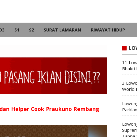
D3
S1
S2
SURAT LAMARAN
RIWAYAT HIDUP
LO
11 Low
Bhakti
3 Lowo
World 
Lowong
 dan Helper Cook Praukuno Rembang
Parkla
Lowong
Suprem
Tanpa 