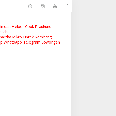
n dan Helper Cook Praukuno
azah
artha Mikro Fintek Rembang
rup WhatsApp Telegram Lowongan