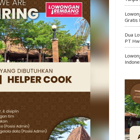
Lowong
Gratis
Dua Lo
PT Hwa
Lowong
Indone