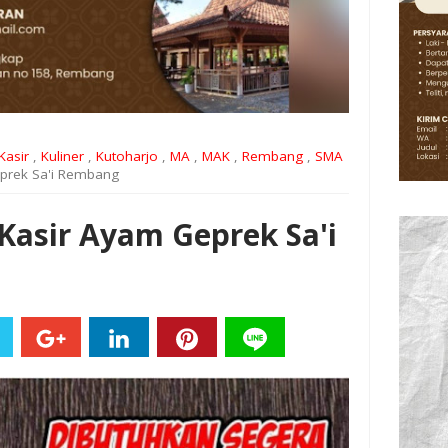
Kasir
,
Kuliner
,
Kutoharjo
,
MA
,
MAK
,
Rembang
,
SMA
prek Sa'i Rembang
Kasir Ayam Geprek Sa'i