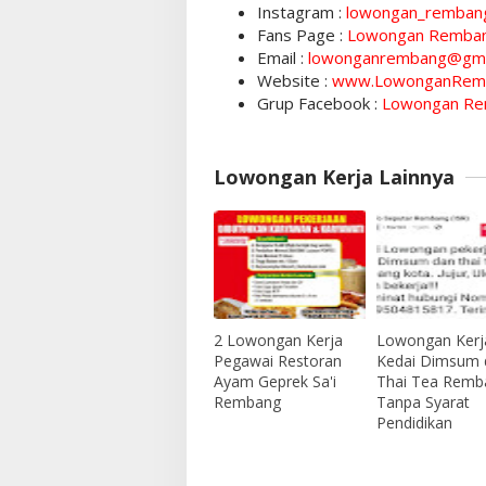
Instagram :
lowongan_remban
Fans Page :
Lowongan Remba
Email :
lowonganrembang@gma
Website :
www.LowonganRem
Grup Facebook :
Lowongan Re
Lowongan Kerja Lainnya
2 Lowongan Kerja
Lowongan Kerj
Pegawai Restoran
Kedai Dimsum 
Ayam Geprek Sa'i
Thai Tea Remb
Rembang
Tanpa Syarat
Pendidikan