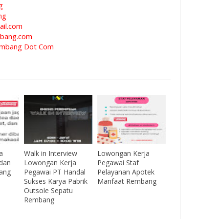
g
ng
il.com
bang.com
mbang Dot Com
a
Walk in Interview
Lowongan Kerja
dan
Lowongan Kerja
Pegawai Staf
ang
Pegawai PT Handal
Pelayanan Apotek
Sukses Karya Pabrik
Manfaat Rembang
Outsole Sepatu
Rembang