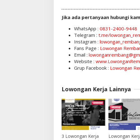
Jika ada pertanyaan hubungi kam
WhatsApp :
0831-2400-9448
Telegram :
t.me/lowongan_re
Instagram :
lowongan_remban
Fans Page :
Lowongan Remba
Email :
lowonganrembang@gma
Website :
www.LowonganRem
Grup Facebook :
Lowongan Re
Lowongan Kerja Lainnya
3 Lowongan Kerja
Lowongan Kerj