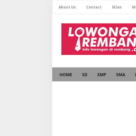
About Us
Contact
Iklan
M
HOME
SD
SMP
SMA