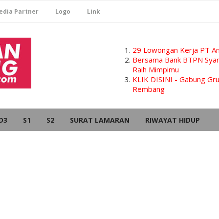
edia Partner
Logo
Link
29 Lowongan Kerja PT Am
Bersama Bank BTPN Syari
Raih Mimpimu
KLIK DISINI - Gabung G
Rembang
D3
S1
S2
SURAT LAMARAN
RIWAYAT HIDUP