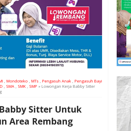
MI
,
Mondoteko
,
MTs
,
Pengasuh Anak
,
Pengasuh Bayi
D
,
SMA
,
SMK
,
SMP
» Lowongan Kerja Babby Sitter
g
Babby Sitter Untuk
un Area Rembang