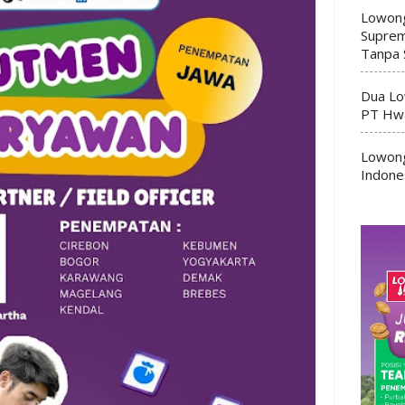
Lowong
Suprem
Tanpa 
Dua Lo
PT Hwa
Lowong
Indone