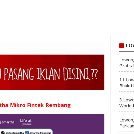
LO
Lowong
Gratis
11 Low
Bhakti
3 Lowo
tha Mikro Fintek Rembang
World 
Lowong
Parkla