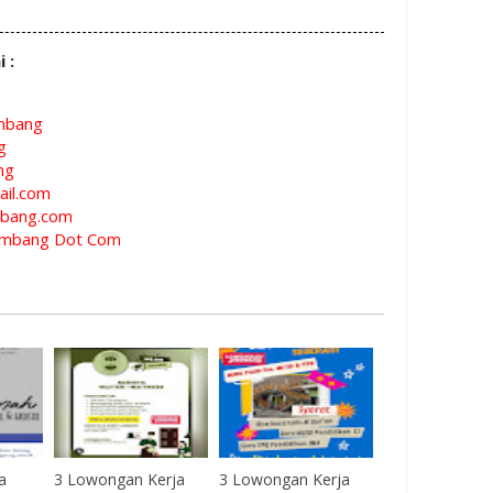
i :
mbang
g
ng
il.com
bang.com
mbang Dot Com
a
3 Lowongan Kerja
3 Lowongan Kerja