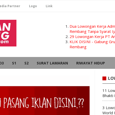
edia Partner
Logo
Link
Dua Lowongan Kerja Admi
Rembang Tanpa Syarat Ij
29 Lowongan Kerja PT Am
KLIK DISINI - Gabung G
Rembang
D3
S1
S2
SURAT LAMARAN
RIWAYAT HIDUP
LO
11 Low
Bhakti
3 Lowo
World 