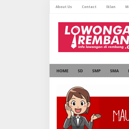
About Us
Contact
Iklan
M
HOME
SD
SMP
SMA