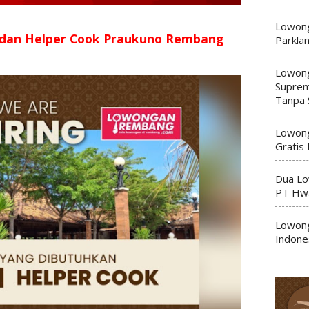
Lowong
 dan Helper Cook Praukuno Rembang
Parkla
Lowong
Suprem
Tanpa 
Lowong
Gratis
Dua Lo
PT Hwa
Lowong
Indone