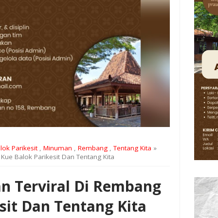
lok Parikesit
,
Minuman
,
Rembang
,
Tentang Kita
»
ue Balok Parikesit Dan Tentang Kita
 Terviral Di Rembang
sit Dan Tentang Kita