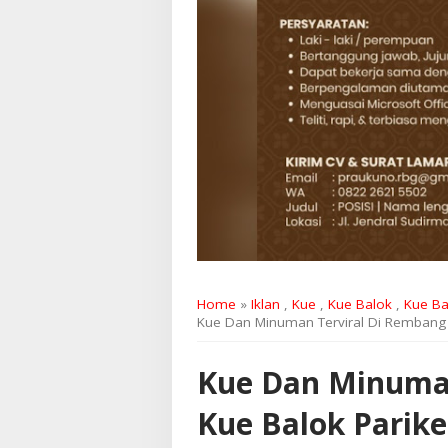
Home
»
Iklan
,
Kue
,
Kue Balok
,
Kue Ba
Kue Dan Minuman Terviral Di Rembang K
Kue Dan Minuman
Kue Balok Parike