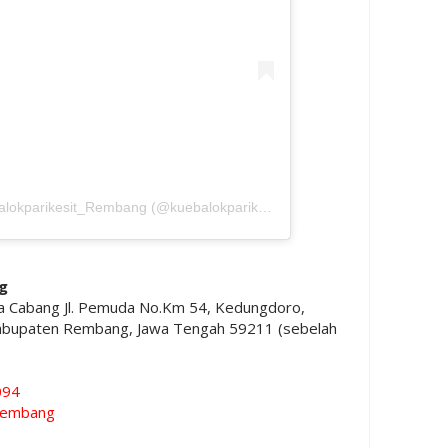
Sebuah kiriman dibagikan oleh Kuebalokparikesit_Rembang (@kuebalokparikesit.rembang)
pada
11 Jun 2
g
ya Cabang Jl. Pemuda No.Km 54, Kedungdoro,
abupaten Rembang, Jawa Tengah 59211 (sebelah
094
.rembang