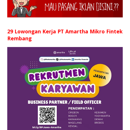
SD
SMP
SMA
29 Lowongan Kerja PT Amartha Mikro Fintek
Rembang
D3
S1
S2
SURAT LAMARAN
RIWAYAT HIDUP