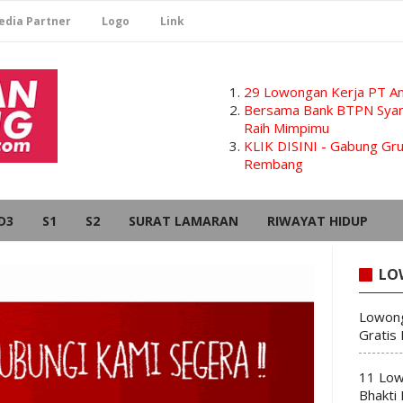
edia Partner
Logo
Link
29 Lowongan Kerja PT Am
Bersama Bank BTPN Syari
Raih Mimpimu
KLIK DISINI - Gabung G
Rembang
D3
S1
S2
SURAT LAMARAN
RIWAYAT HIDUP
LO
Lowong
Gratis
11 Low
Bhakti