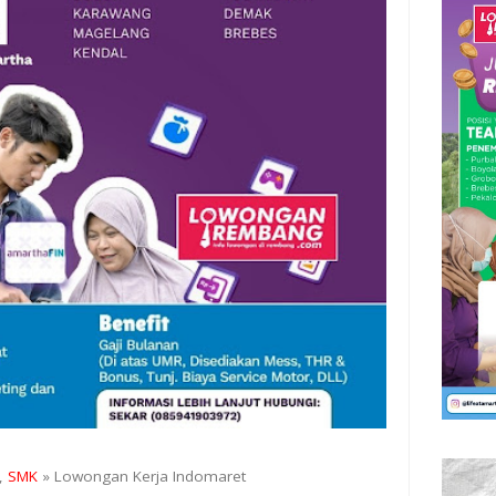
,
SMK
» Lowongan Kerja Indomaret