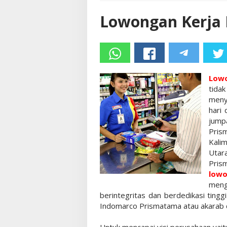
Lowongan Kerja
Lowo
tida
meny
hari 
jump
Pris
Kali
Utar
Pris
lowo
meng
berintegritas dan berdedikasi ting
Indomarco Prismatama atau akarab
Untuk mencapai visi perusahaan yait