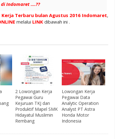
di Indomaret ....??
Kerja Terbaru bulan Agustus 2016 Indomaret
,
ONLINE
melalui
LINK
dibawah ini .
a
2 Lowongan Kerja
Lowongan Kerja
Pegawai Guru
Pegawai Data
bang
Kejuruan TKJ dan
Analytic Operation
Produktif Mapel SMK
Analyst PT Astra
Hidayatul Muslimin
Honda Motor
Rembang
Indonesia