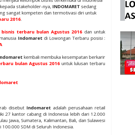
 kepada stakeholder-nya,
INDOMARET
sedang
ng sangat kompeten dan termotivasi diri untuk
baru 2016
.
n
bisnis terbaru bulan Agustus 2016
dan untuk
 manusia
Indomaret
di Lowongan Terbaru posisi :
A
Indomaret
kembali membuka kesempatan berkarir
rbaru bulan Agustus 2016
untuk lulusan terbaru
ndomaret
rab disebut
Indomaret
adalah perusahaan retail
iki 27 kantor cabang di Indonesia lebih dari 12.000
ulau Jawa, Sumatera, Kalimantan, Bali, dan Sulawesi
i 100.000 SDM di Seluruh Indonesia.