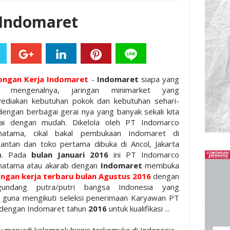
 Indomaret
ngan Kerja Indomaret
-
Indomaret
siapa yang
k mengenalnya, jaringan minimarket yang
ediakan kebutuhan pokok dan kebutuhan sehari-
dengan berbagai gerai nya yang banyak sekali kita
ai dengan mudah. Dikelola oleh PT Indomarco
matama, cikal bakal pembukaan Indomaret di
mantan dan toko pertama dibuka di Ancol, Jakarta
a. Pada
bulan Januari 2016
ini PT Indomarco
matama atau akarab dengan
Indomaret
membuka
ngan kerja terbaru bulan Agustus 2016
dengan
undang putra/putri bangsa Indonesia yang
gi guna mengikuti seleksi penerimaan Karyawan PT
 dengan Indomaret tahun
2016
untuk kualifikasi ...
u menjadi kelompok bisnis terkemuka di Indonesia