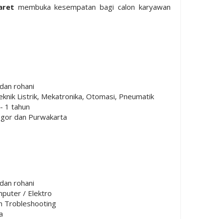
aret
membuka kesempatan bagi calon karyawan
dan rohani
knik Listrik, Mekatronika, Otomasi, Pneumatik
- 1 tahun
Bogor dan Purwakarta
dan rohani
mputer / Elektro
n Trobleshooting
a