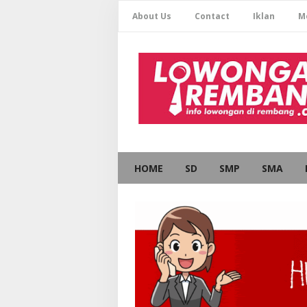
About Us
Contact
Iklan
M
HOME
SD
SMP
SMA