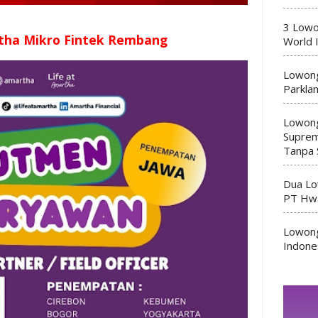
3 Lowo
tha Mikro Fintek Rembang
World 
Lowong
Parkla
Lowong
Suprem
Tanpa 
Dua Lo
PT Hwa
Lowong
Indone